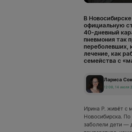
В Новосибирске
официальную ста
40-дневный кар
пневмония так 
переболевших, 
лечение, как р
семейства с «ма
Лариса Со
12:08, 14 июля 
Ирина Р. живёт с
Новосибирска. По 
заболели дети — 