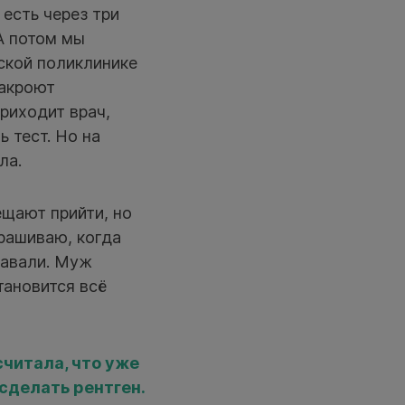
 есть через три
А потом мы
тской поликлинике
закроют
риходит врач,
ь тест. Но на
ла.
ещают прийти, но
прашиваю, когда
давали. Муж
тановится всё
считала, что уже
сделать рентген.