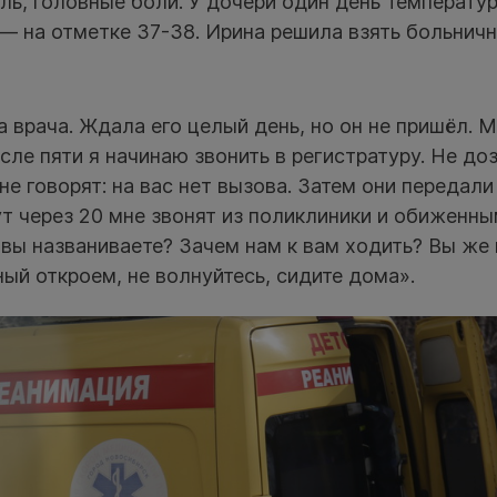
ль, головные боли. У дочери один день температу
 — на отметке 37-38. Ирина решила взять больнич
 врача. Ждала его целый день, но он не пришёл. 
сле пяти я начинаю звонить в регистратуру. Не д
не говорят: на вас нет вызова. Затем они передали
т через 20 мне звонят из поликлиники и обиженн
вы названиваете? Зачем нам к вам ходить? Вы же
ный откроем, не волнуйтесь, сидите дома».