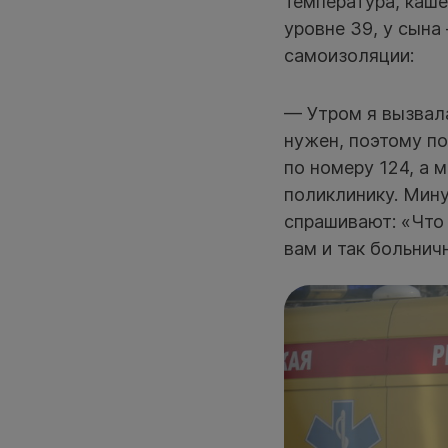
температура, каше
уровне 39, у сына
самоизоляции:
— Утром я вызвала
нужен, поэтому по
по номеру 124, а м
поликлинику. Мину
спрашивают: «Что 
вам и так больнич