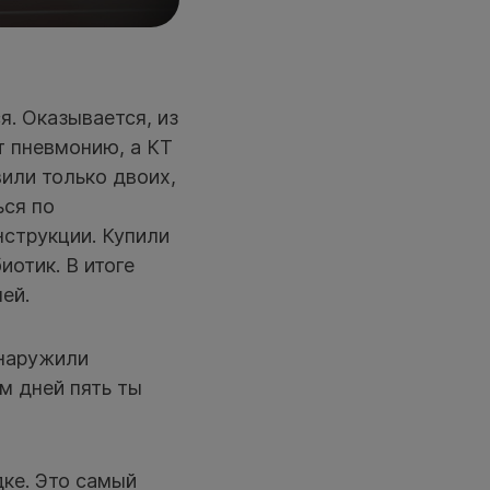
я. Оказывается, из
ет пневмонию, а КТ
вили только двоих,
ься по
нструкции. Купили
иотик. В итоге
ей.
бнаружили
м дней пять ты
дке. Это самый