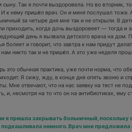
 сыну. Так я почти выздоровела. Но во вторник, то
 И к нему пришёл врач. Он и меня послушал тоже. 
ьничный за четыре дня мне так и не открыли. В де
и приходить, когда дочь выздоровеет — тогда и 
едующий день я вызвала детского врача на дом. П
ья болеет и говорит, что завтра к нам придут делат
нам никто так и не пришёл. А это уже неделя прош
рь это обычная практика, уже почти норма, что об
риходит. Я сижу, жду, в конце дня опять звоню и с
ты. Мне отвечают, что на нас заявку на тест не по
, и, несмотря на то что он на антибиотиках, ему с
и я пришла закрывать больничный, поскольку 
, подкашливала немного. Врач мне предложила 