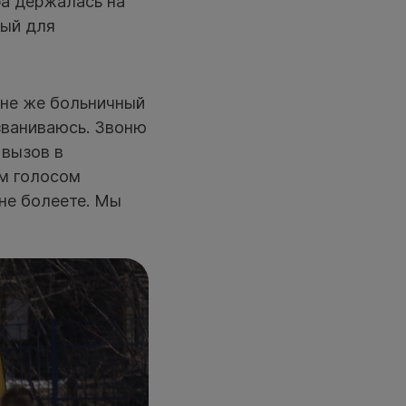
ра держалась на
ный для
Мне же больничный
озваниваюсь. Звоню
 вызов в
ым голосом
 не болеете. Мы