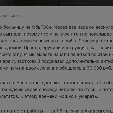
 nsknews.info
 больницу на ОбьГЭСе. Через два часа он вернулс
го выгнали, потому что у него рентген не показыва
и человек, привезённых на скорой, в больнице оста
сь домой. Правда, вручили инструкцию, как лечит
ротоколу. И мы вместе начали лечиться по этой и
ё врач участковый подсказал дополнительно антиб
тами нам на двоих лечение обошлось в 30 000 рубл
латно. Бесплатные делают, только если у тебя о
 ты ждёшь своей очереди неделю-полторы, а пото
льтатов. К этому времени можно и умереть.
 платно от работы — за 1,5 тысячи в Академгоро