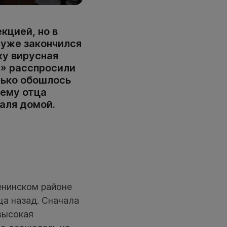
кцией, но в
 уже закончился
ку вирусная
и» расспросили
лько обошлось
чему отца
аля домой.
енинском районе
ца назад. Сначала
высокая