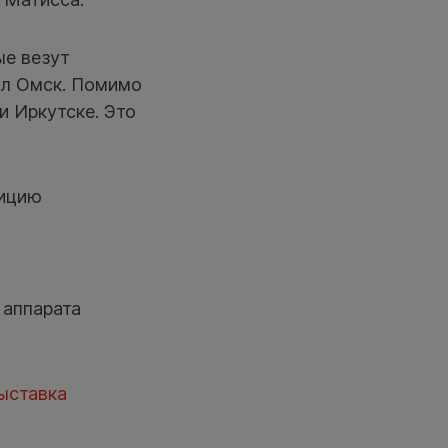
ые везут
ал Омск. Помимо
и Иркутске. Это
зицию
 аппарата
ыставка