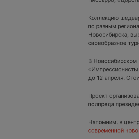
Коллекцию шедевр
по разным регион
Новосибирска, выс
своеобразное турн
В Новосибирском 
«Импрессионисты 
до 12 апреля. Сто
Проект организова
полпреда президе
Напомним, в центр
современной ново