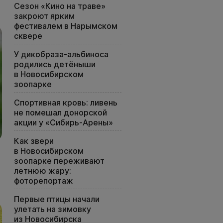
Сезон «Кино на траве»
закроют ярким
фестивалем в Нарымском
сквере
У дикобраза-альбиноса
родились детёныши
в Новосибирском
зоопарке
Спортивная кровь: ливень
не помешал донорской
акции у «Сибирь-Арены»
Как звери
в Новосибирском
зоопарке переживают
летнюю жару:
фоторепортаж
Первые птицы начали
улетать на зимовку
из Новосибирска