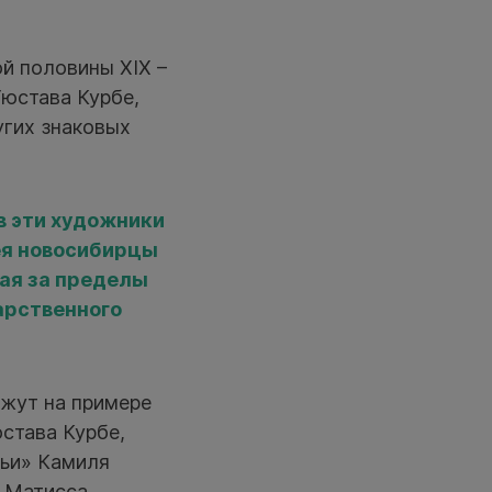
й половины XIX –
Гюстава Курбе,
угих знаковых
в эти художники
ея новосибирцы
жая за пределы
арственного
.
ажут на примере
става Курбе,
ньи» Камиля
и Матисса.