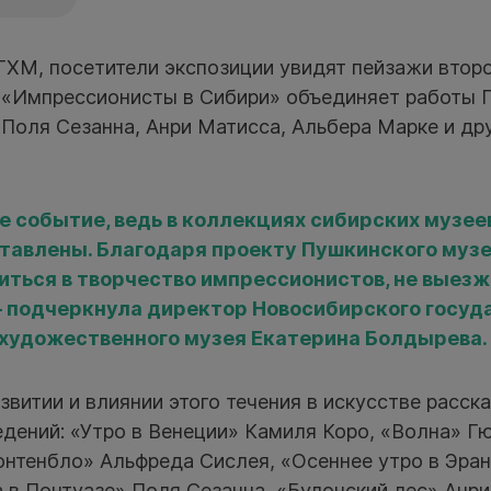
ГХМ, посетители экспозиции увидят пейзажи второ
а «Импрессионисты в Сибири» объединяет работы 
Поля Сезанна, Анри Матисса, Альбера Марке и др
е событие, ведь в коллекциях сибирских музее
ставлены. Благодаря проекту Пушкинского муз
иться в творчество импрессионистов, не выез
— подчеркнула директор Новосибирского госуд
художественного музея Екатерина Болдырева
звитии и влиянии этого течения в искусстве расск
дений: «Утро в Венеции» Камиля Коро, «Волна» Гю
онтенбло» Альфреда Сислея, «Осеннее утро в Эра
 в Понтуазе» Поля Сезанна, «Булонский лес» Анр