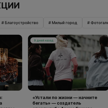
КЦИИ
# Благоустройство
# Милый город
# Фотогал
9 дней назад
:
«Устали по жизни — начните
а
бегать» — создатель