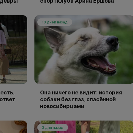
едевры
спортклуба Арина Ершова
10 дней назад
есть,
Она ничего не видит: история
 ответ
собаки без глаз, спасённой
новосибирцами
3 дня назад