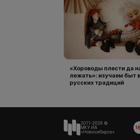
«Хороводы плести да н
лежать»: изучаем быт 
русских традиций
2011-2026 ©
1
МКУ ИА
«Новосибирск»