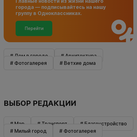
Главные новости из жизни нашего
города — подписывайтесь на нашу
группу в Одноклассниках.
Перейти
# Дом в городе
# Архитектура
# Фотогалерея
# Ветхие дома
ВЫБОР РЕДАКЦИИ
# Мэр
# Транспорт
# Благоустройство
# Милый город
# Фотогалерея