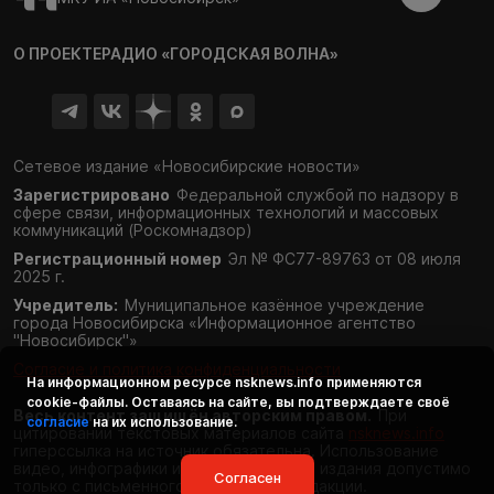
О ПРОЕКТЕ
РАДИО «ГОРОДСКАЯ ВОЛНА»
Сетевое издание «Новосибирские новости»
Зарегистрировано
Федеральной службой по надзору в
сфере связи,
информационных технологий и массовых
коммуникаций (Роскомнадзор)
Регистрационный номер
Эл № ФС77-89763 от 08 июля
2025 г.
Учредитель:
Муниципальное казённое учреждение
города Новосибирска «Информационное агентство
"Новосибирск"»
Согласие и политика конфиденциальности
На информационном ресурсе
nsknews.info
применяются
cookie-файлы. Оставаясь на сайте, вы подтверждаете своё
Весь контент защищён авторским правом.
При
согласие
на их использование.
цитировании текстовых материалов сайта
nsknews.info
гиперссылка на источник обязательна. Использование
видео, инфографики и фотоматериалов издания допустимо
Согласен
только с письменного разрешения редакции.