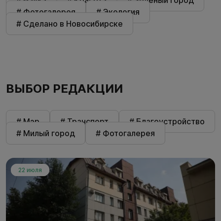
# Наука
# Красота
# Зелёный город
# Фотогалерея
# Экология
# Сделано в Новосибирске
ВЫБОР РЕДАКЦИИ
# Мэр
# Транспорт
# Благоустройство
# Милый город
# Фотогалерея
22 июля