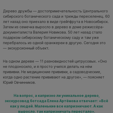
Дерево дружбы — достопримечательность Центрального
сибирского ботанического сада и трижды переселенец. 60
лет назад оно приехало в виде грейпфрута в Новосибирск.
Затем из семечка выросло в дерево в доме режиссёра-
документалиста Валерия Новикова. 50 лет назад стало
подарком сибирскому ботаническому саду и там уже
перебралось из одной оранжереи в другую. Сегодня это
— экскурсионный объект.
На одном дереве — 11 разновидностей цитрусовых. «Оно
не плодоносило, и я просто учился делать на нём
прививки. Не медицинские прививки, а садоводческие,
когда одно растение прививают на другое», — поясняет
Юрий Овчинников.
На вопрос, а капризно ли уникальное дерево,
экскурсовод ботсада Елена Артёмова отвечает: «Всё
как у людей. Маленькие все капризничают. А как
выросло, так капризничать перестало».