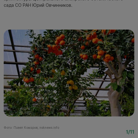
сада СО РАН Юрий Овчинников.
Фото: Павел Комаров, nsknews.info
Фо
1/11