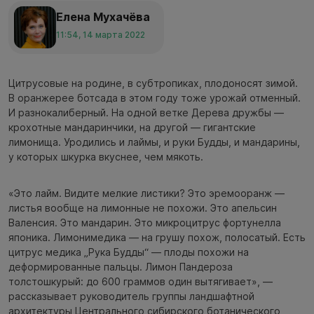
Елена Мухачёва
11:54, 14 марта 2022
Цитрусовые на родине, в субтропиках, плодоносят зимой.
В оранжерее ботсада в этом году тоже урожай отменный.
И разнокалиберный. На одной ветке Дерева дружбы —
крохотные мандаринчики, на другой — гигантские
лимонища. Уродились и лаймы, и руки Будды, и мандарины,
у которых шкурка вкуснее, чем мякоть.
«Это лайм. Видите мелкие листики? Это эремооранж —
листья вообще на лимонные не похожи. Это апельсин
Валенсия. Это мандарин. Это микроцитрус фортунелла
японика. Лимонимедика — на грушу похож, полосатый. Есть
цитрус медика „Рука Будды“ — плоды похожи на
деформированные пальцы. Лимон Пандероза
толстошкурый: до 600 граммов один вытягивает», —
рассказывает руководитель группы ландшафтной
архитектуры Центрального сибирского ботанического