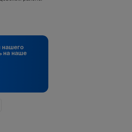
и нашего
 на наше