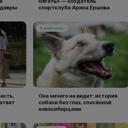
а
бегать» — создатель
едевры
спортклуба Арина Ершова
8 дней назад
есть,
Она ничего не видит: история
 ответ
собаки без глаз, спасённой
новосибирцами