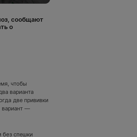
иоз, сообщают
ть о
емя, чтобы
два варианта
огда две прививки
й вариант —
и без спешки