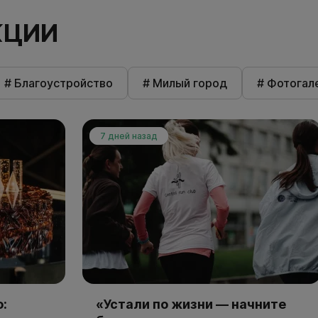
КЦИИ
# Благоустройство
# Милый город
# Фотогал
7 дней назад
:
«Устали по жизни — начните