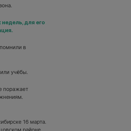
зона.
 недель, для его
ация.
апомнили в
или учёбы.
е поражает
жнениям.
ибирске 16 марта.
цовском районе.