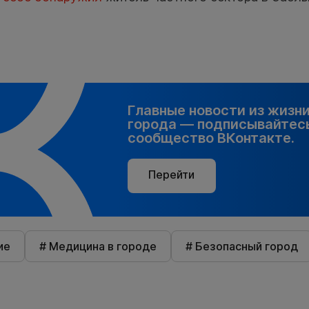
Главные новости из жизн
города — подписывайтесь
сообщество ВКонтакте.
Перейти
ие
# Медицина в городе
# Безопасный город