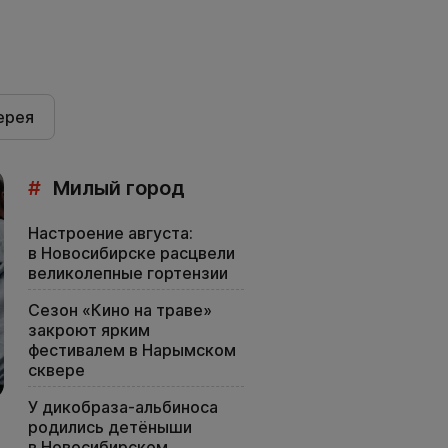
ерея
#
Милый город
Настроение августа:
в Новосибирске расцвели
великолепные гортензии
Сезон «Кино на траве»
закроют ярким
фестивалем в Нарымском
сквере
У дикобраза-альбиноса
родились детёныши
в Новосибирском