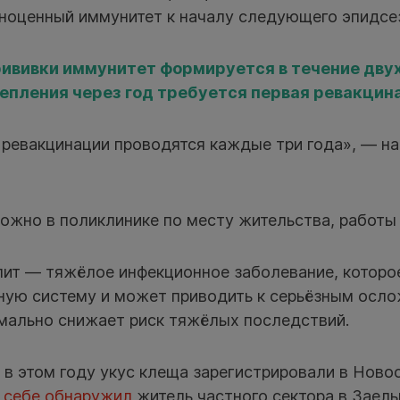
ноценный иммунитет к началу следующего эпидсе
ививки иммунитет формируется в течение двух
епления через год требуется первая ревакцин
ревакцинации проводятся каждые три года», — н
ожно в поликлинике по месту жительства, работы 
ит — тяжёлое инфекционное заболевание, которо
ную систему и может приводить к серьёзным осло
мально снижает риск тяжёлых последствий.
в этом году укус клеща зарегистрировали в Новос
 себе обнаружил
житель частного сектора в Заель