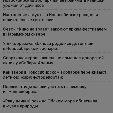
Новосибирский зоопарк начал принимать излишки
урожая от дачников
Настроение августа: в Новосибирске расцвели
великолепные гортензии
Сезон «Кино на траве» закроют ярким фестивалем
в Нарымском сквере
У дикобраза-альбиноса родились детёныши
в Новосибирском зоопарке
Спортивная кровь: ливень не помешал донорской
акции у «Сибирь-Арены»
Как звери в Новосибирском зоопарке переживают
летнюю жару: фоторепортаж
Первые птицы начали улетать на зимовку
из Новосибирска
«Ракушечный рай» на Обском море объяснили
в музее природы