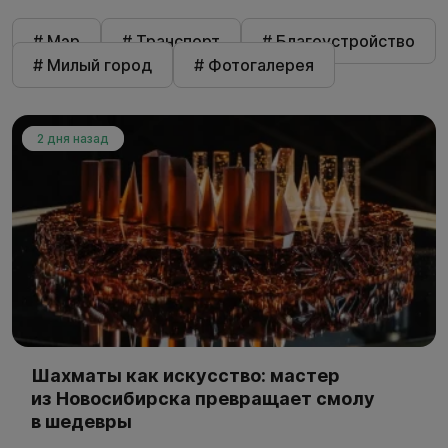
# Мэр
# Транспорт
# Благоустройство
# Милый город
# Фотогалерея
2 дня назад
Шахматы как искусство: мастер
из Новосибирска превращает смолу
в шедевры