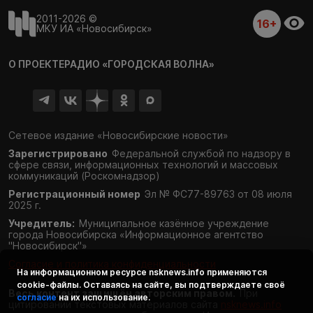
2011-2026 ©
16+
МКУ ИА «Новосибирск»
О ПРОЕКТЕ
РАДИО «ГОРОДСКАЯ ВОЛНА»
Сетевое издание «Новосибирские новости»
Зарегистрировано
Федеральной службой по надзору в
сфере связи,
информационных технологий и массовых
коммуникаций (Роскомнадзор)
Регистрационный номер
Эл № ФС77-89763 от 08 июля
2025 г.
Учредитель:
Муниципальное казённое учреждение
города Новосибирска «Информационное агентство
"Новосибирск"»
Согласие и политика конфиденциальности
На информационном ресурсе
nsknews.info
применяются
cookie-файлы. Оставаясь на сайте, вы подтверждаете своё
Весь контент защищён авторским правом.
При
согласие
на их использование.
цитировании текстовых материалов сайта
nsknews.info