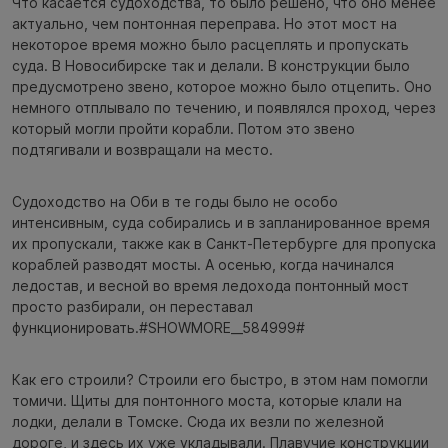
Что касается судоходства, то было решено, что оно менее
актуально, чем понтонная переправа. Но этот мост на
некоторое время можно было расцеплять и пропускать
суда. В Новосибирске так и делали. В конструкции было
предусмотрено звено, которое можно было отцепить. Оно
немного отплывало по течению, и появлялся проход, через
который могли пройти корабли. Потом это звено
подтягивали и возвращали на место.
Судоходство на Оби в те годы было не особо
интенсивным, суда собирались и в запланированное время
их пропускали, также как в Санкт-Петербурге для пропуска
кораблей разводят мосты. А осенью, когда начинался
ледостав, и весной во время ледохода понтонный мост
просто разбирали, он переставал
функционировать.#SHOWMORE__584999#
Как его строили? Строили его быстро, в этом нам помогли
томичи. Щиты для понтонного моста, которые клали на
лодки, делали в Томске. Сюда их везли по железной
дороге, и здесь их уже укладывали. Плавучие конструкции