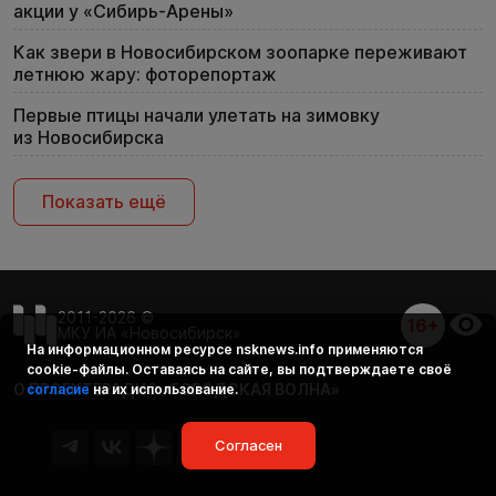
акции у «Сибирь-Арены»
Как звери в Новосибирском зоопарке переживают
летнюю жару: фоторепортаж
Первые птицы начали улетать на зимовку
из Новосибирска
Показать ещё
2011-2026 ©
16+
МКУ ИА «Новосибирск»
На информационном ресурсе
nsknews.info
применяются
cookie-файлы. Оставаясь на сайте, вы подтверждаете своё
О ПРОЕКТЕ
РАДИО «ГОРОДСКАЯ ВОЛНА»
согласие
на их использование.
Согласен