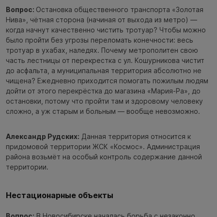
Вопрос:
Остановка общественного транспорта «Золотая
Нива», чётная сторона (начиная от выхода из метро) —
когда начнут качественно чистить тротуар? Чтобы можно
было пройти без угрозы переломать конечности: весь
тротуар в ухабах, наледях. Почему метрополитен свою
часть лестницы от перекрестка с ул. Кошурникова чистит
до асфальта, а муниципальная территория абсолютно не
чищена? Ежедневно приходится помогать пожилым людям
дойти от этого перекрёстка до магазина «Мария-Ра», до
остановки, потому что пройти там и здоровому человеку
сложно, а уж старым и больным — вообще невозможно.
Александр Рудских:
Данная территория относится к
придомовой территории ЖСК «Космос». Администрация
района возьмёт на особый контроль содержание данной
территории.
Нестационарные объекты
Вопрос:
В Новосибирске началась борьба с незаконно