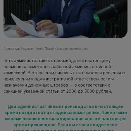
Александр Рудских. Фото: Павел Комаров, nsknews.info
Пять административных производств к настоящему
времени рассмотрены районной административной
комиссией. В отношении виновных лиц вынесли решения о
привлечении к административной ответственности и
назначении денежных штрафов — в соответствии с
санкцией указанной статьи от 2000 до 5000 рублей.
Два административных производства в настоящее
время находятся на стадии рассмотрения. Принятыми
мерами незаконное складирование снега в настоящее
время прекращено. Если вы стали свидетелем
несанкционированного складирования снега —