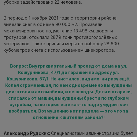
уборке задействовано 22 человека.
В период с 1 ноября 2021 года с территории района
вывезли снег в объёме 90 000 м2. Произвели
механизированное подметание 13 498 км. дорог и
тротуаров, отсыпали 2879 тонн противогололёдных
материалов. Также приняли меры по выбросу 28 600
кубометров снега с использованием шнекоротора.
Вопрос: Внутриквартальный проезд от дома на ул.
Кошурникова, 47/1 до гаражей по адресу ул.
Кошурникова, 57/1. Не чистился, видимо, ни разу ещё.
Колея огромнейшая, по ней одновременно вынуждены
двигаться и автомобили, и пешеходы. Дети и старики,
спасаясь от машин, вынуждены брести по глубоким
сугробам, на которые ещё как-то надо умудриться
взобраться. Возмущению нет предела — это что за
отношение к жителям района?!
Александр Рудских:
Специалистами администрации будет