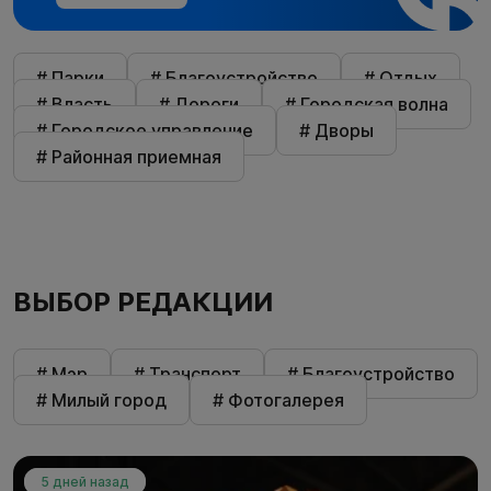
# Парки
# Благоустройство
# Отдых
# Власть
# Дороги
# Городская волна
# Городское управление
# Дворы
# Районная приемная
ВЫБОР РЕДАКЦИИ
# Мэр
# Транспорт
# Благоустройство
# Милый город
# Фотогалерея
5 дней назад