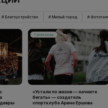
# Благоустройство
# Милый город
# Фотогал
7 дней назад
:
«Устали по жизни — начните
а
бегать» — создатель
едевры
спортклуба Арина Ершова