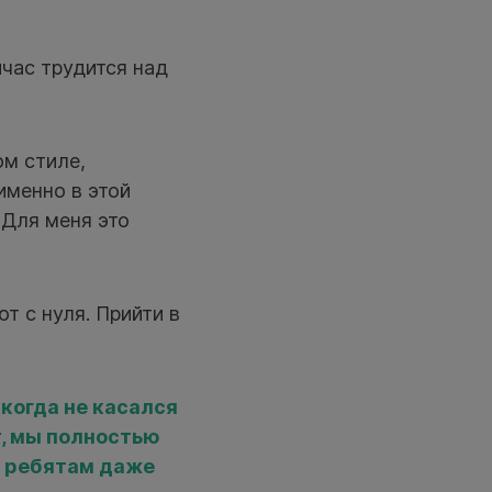
час трудится над
ом стиле,
 именно в этой
 Для меня это
т с нуля. Прийти в
икогда не касался
т, мы полностью
ь ребятам даже