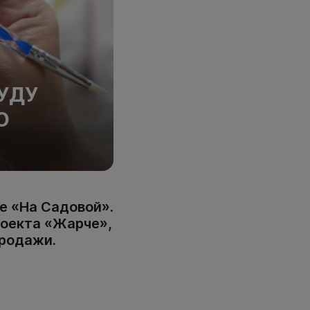
УДУ
О
е «На Садовой».
роекта «Жарче»,
продажи.