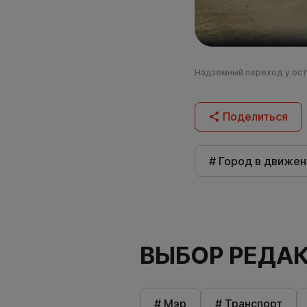
Надземный переход у оста
Поделиться
# Город в движен
ВЫБОР РЕДА
# Мэр
# Транспорт