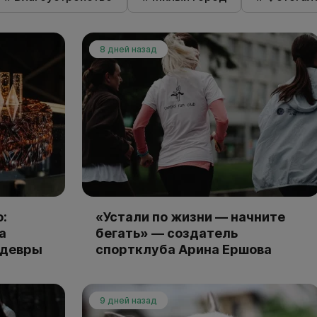
8 дней назад
:
«Устали по жизни — начните
а
бегать» — создатель
едевры
спортклуба Арина Ершова
9 дней назад