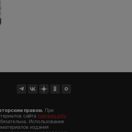
вторским правом.
При
атериалов сайта
nsknews.info
обязательна. Использование
оматериалов издания