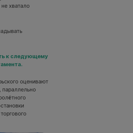
 не хватало
ладывать
ть к следующему
тамента.
рьского оценивают
, параллельно
ролётного
остановки
 торгового