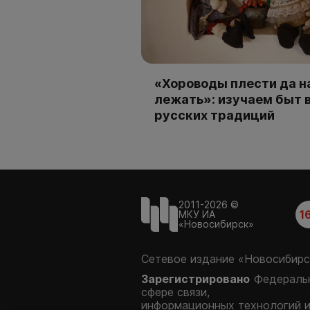
«Хороводы плести да н
лежать»: изучаем быт 
русских традиций
2011-2026 ©
1
МКУ ИА
«Новосибирск»
Сетевое издание «Новосибирс
Зарегистрировано
Федеральн
сфере связи,
информационных технологий 