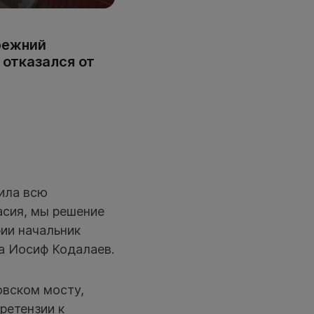
режний
 отказался от
вила всю
асия, мы решение
рии начальник
а Иосиф Кодалаев.
овском мосту,
Претензии к