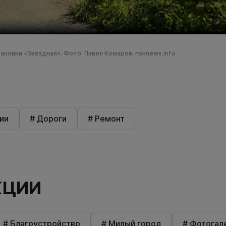
новки «Звёздная». Фото: Павел Комаров, nsknews.info
ии
# Дороги
# Ремонт
КЦИИ
# Благоустройство
# Милый город
# Фотогал