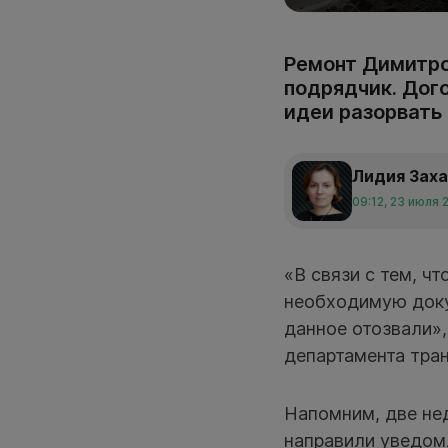
Ремонт Димитро
подрядчик. Дого
идеи разорвать
Лидия Зах
09:12, 23 июля 
«В связи с тем, ч
необходимую докум
данное отозвали»,
департамента тра
Напомним, две нед
направили уведо