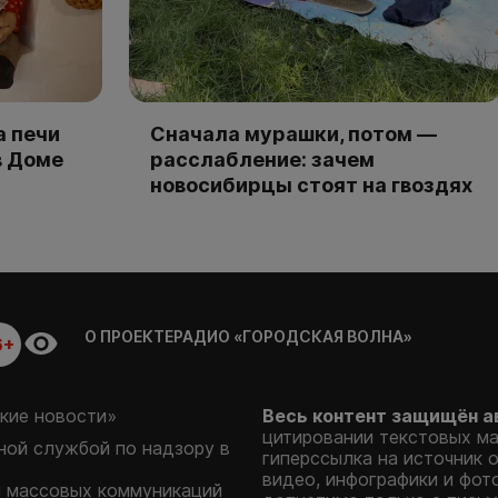
а печи
Сначала мурашки, потом —
в Доме
расслабление: зачем
новосибирцы стоят на гвоздях
О ПРОЕКТЕ
РАДИО «ГОРОДСКАЯ ВОЛНА»
6+
кие новости»
Весь контент защищён а
цитировании текстовых м
ой службой по надзору в
гиперссылка на источник 
видео, инфографики и фот
и массовых коммуникаций