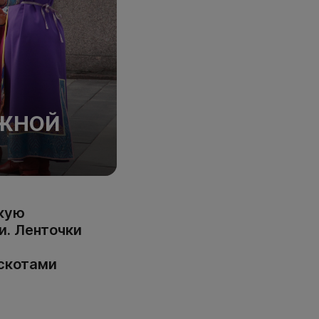
К
ЕЖНОЙ
скую
и. Ленточки
скотами