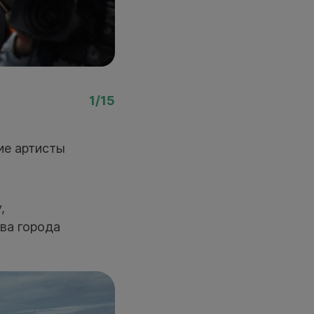
Фото: Евгений Аникеев
1/15
ие артисты
,
ва города