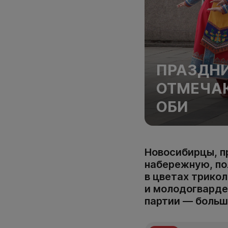
ПРАЗДНИ
ОТМЕЧАЮ
ОБИ
Новосибирцы, п
набережную, по
в цветах трико
и молодогварде
партии — боль