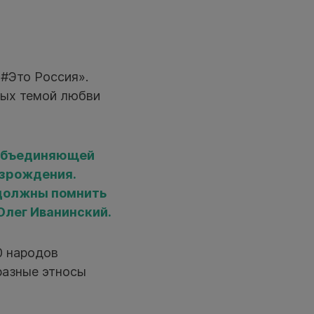
#Это Россия».
ных темой любви
, объединяющей
озрождения.
 должны помнить
Олег Иванинский.
0 народов
разные этносы