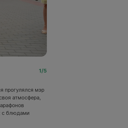
Фото: пресс-служба р
1/5
я прогулялся мэр
своя атмосфера,
марафонов
к с блюдами