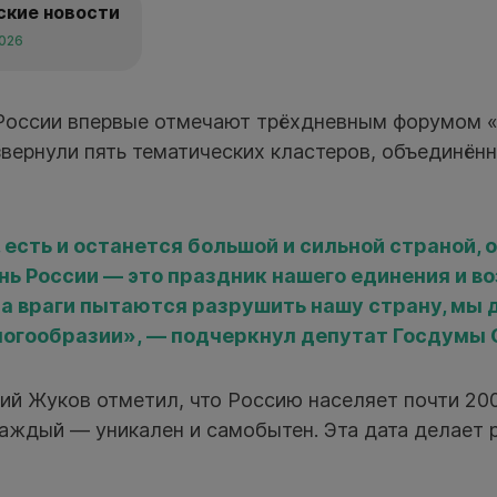
ские новости
2026
 России впервые отмечают трёхдневным форумом «
звернули пять тематических кластеров, объединён
 есть и останется большой и сильной страной
нь России — это праздник нашего единения и в
гда враги пытаются разрушить нашу страну, мы
многообразии», — подчеркнул депутат Госдумы 
рий Жуков отметил, что Россию населяет почти 20
каждый — уникален и самобытен. Эта дата делает 