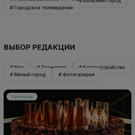
# Спортивный город
# Безопасный город
# Городское телевидение
ВЫБОР РЕДАКЦИИ
# Мэр
# Транспорт
# Благоустройство
# Милый город
# Фотогалерея
2 дня назад