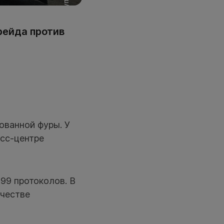
рейда против
ованной фуры. У
есс-центре
199 протоколов. В
ачестве