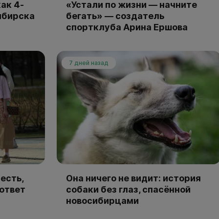
ак 4-
«Устали по жизни — начните
ибирска
бегать» — создатель
спортклуба Арина Ершова
7 дней назад
есть,
Она ничего не видит: история
 ответ
собаки без глаз, спасённой
новосибирцами