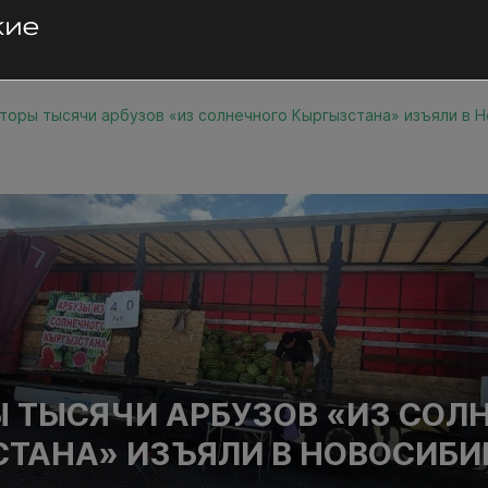
торы тысячи арбузов «из солнечного Кыргызстана» изъяли в 
 ТЫСЯЧИ АРБУЗОВ «ИЗ СОЛ
ТАНА» ИЗЪЯЛИ В НОВОСИБИ