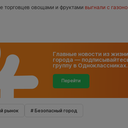
е торговцев овощами и фруктами
выгнали с газоно
Главные новости из жизн
города — подписывайтесь
группу в Одноклассниках.
Перейти
ий рынок
# Безопасный город