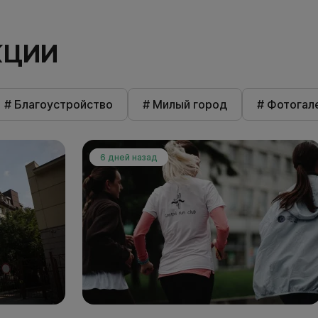
КЦИИ
# Благоустройство
# Милый город
# Фотогал
6 дней назад