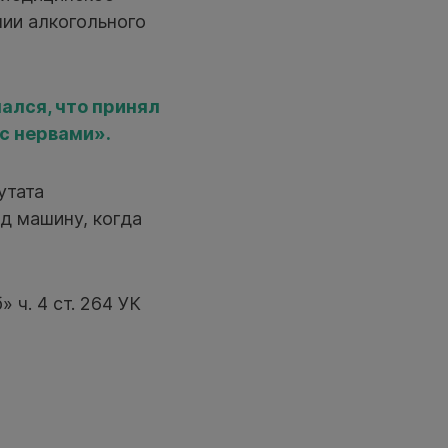
нии алкогольного
ался, что принял
с нервами».
утата
д машину, когда
 ч. 4 ст. 264 УК