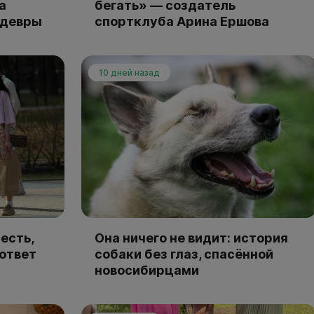
а
бегать» — создатель
едевры
спортклуба Арина Ершова
10 дней назад
есть,
Она ничего не видит: история
 ответ
собаки без глаз, спасённой
новосибирцами