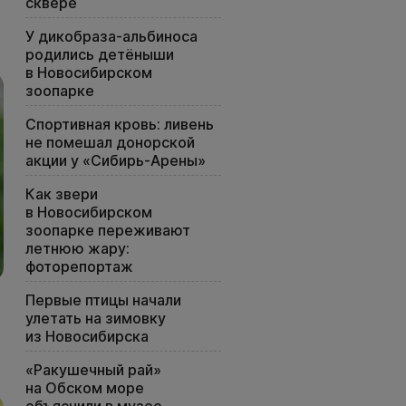
сквере
У дикобраза-альбиноса
родились детёныши
в Новосибирском
зоопарке
Спортивная кровь: ливень
не помешал донорской
акции у «Сибирь-Арены»
Как звери
в Новосибирском
зоопарке переживают
летнюю жару:
фоторепортаж
Первые птицы начали
улетать на зимовку
из Новосибирска
«Ракушечный рай»
на Обском море