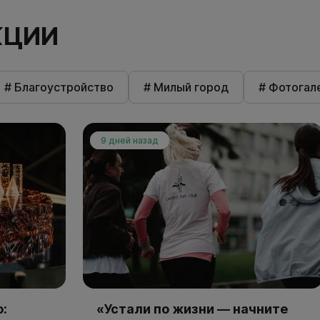
КЦИИ
# Благоустройство
# Милый город
# Фотогал
9 дней назад
:
«Устали по жизни — начните