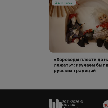
2 дня назад
«Хороводы плести да н
лежать»: изучаем быт 
русских традиций
2011-2026 ©
1
МКУ ИА