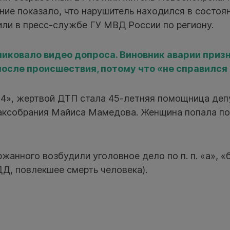
ие показало, что нарушитель находился в состоя
или в пресс-службе ГУ МВД России по региону.
иковало видео допроса. Виновник аварии призн
после происшествия, потому что «не справился 
4», жертвой ДТП стала 45-летняя помощница деп
аксобрания Майиса Мамедова. Женщина попала по
анного возбудили уголовное дело по п. п. «а», «б»
Д, повлекшее смерть человека).