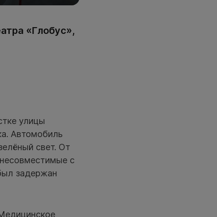
атра «Глобус»,
стке улицы
ка. Автомобиль
зелёный свет. От
 несовместимые с
 был задержан
 Медицинское