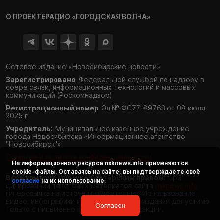
О ПРОЕКТЕ
РАДИО «ГОРОДСКАЯ ВОЛНА»
Сетевое издание «Новосибирские новости»
Зарегистрировано
Федеральной службой по надзору в
сфере связи,
информационных технологий и массовых
коммуникаций (Роскомнадзор)
Регистрационный номер
Эл № ФС77-89763 от 08 июля
2025 г.
Учредитель:
Муниципальное казённое учреждение
города Новосибирска «Информационное агентство
"Новосибирск"»
Согласие и политика конфиденциальности
На информационном ресурсе
nsknews.info
применяются
cookie-файлы. Оставаясь на сайте, вы подтверждаете своё
Весь контент защищён авторским правом.
При
согласие
на их использование.
цитировании текстовых материалов сайта
nsknews.info
гиперссылка на источник обязательна. Использование
видео, инфографики и фотоматериалов издания допустимо
Согласен
только с письменного разрешения редакции.