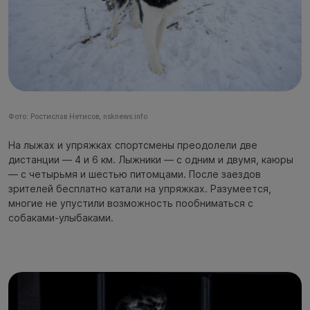
Фото: Ростислав Нетисов, nsknews.info
На лыжах и упряжках спортсмены преодолели две
дистанции — 4 и 6 км. Лыжники — с одним и двумя, каюры
— с четырьмя и шестью питомцами. После заездов
зрителей бесплатно катали на упряжках. Разумеется,
многие не упустили возможность пообниматься с
собаками-улыбаками.