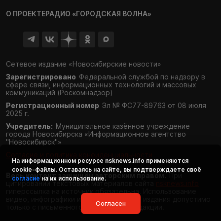
О ПРОЕКТЕ
РАДИО «ГОРОДСКАЯ ВОЛНА»
Сетевое издание «Новосибирские новости»
Зарегистрировано
Федеральной службой по надзору в
сфере связи,
информационных технологий и массовых
коммуникаций (Роскомнадзор)
Регистрационный номер
Эл № ФС77-89763 от 08 июля
2025 г.
Учредитель:
Муниципальное казённое учреждение
города Новосибирска «Информационное агентство
"Новосибирск"»
Согласие и политика конфиденциальности
На информационном ресурсе
nsknews.info
применяются
cookie-файлы. Оставаясь на сайте, вы подтверждаете своё
Весь контент защищён авторским правом.
При
согласие
на их использование.
цитировании текстовых материалов сайта
nsknews.info
гиперссылка на источник обязательна. Использование
видео, инфографики и фотоматериалов издания допустимо
Согласен
только с письменного разрешения редакции.