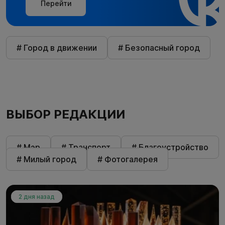
Перейти
# Город в движении
# Безопасный город
ВЫБОР РЕДАКЦИИ
# Мэр
# Транспорт
# Благоустройство
# Милый город
# Фотогалерея
2 дня назад