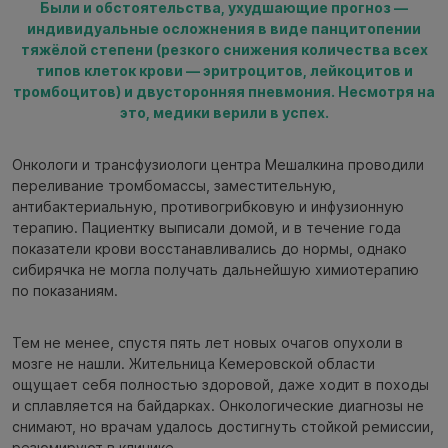
Были и обстоятельства, ухудшающие прогноз —
индивидуальные осложнения в виде панцитопении
тяжёлой степени (резкого снижения количества всех
типов клеток крови — эритроцитов, лейкоцитов и
тромбоцитов) и двусторонняя пневмония. Несмотря на
это, медики верили в успех.
Онкологи и трансфузиологи центра Мешалкина проводили
переливание тромбомассы, заместительную,
антибактериальную, противогрибковую и инфузионную
терапию. Пациентку выписали домой, и в течение года
показатели крови восстанавливались до нормы, однако
сибирячка не могла получать дальнейшую химиотерапию
по показаниям.
Тем не менее, спустя пять лет новых очагов опухоли в
мозге не нашли. Жительница Кемеровской области
ощущает себя полностью здоровой, даже ходит в походы
и сплавляется на байдарках. Онкологические диагнозы не
снимают, но врачам удалось достигнуть стойкой ремиссии,
резюмируют в клинике.