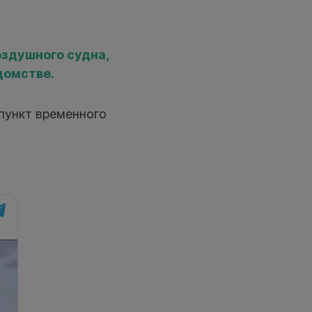
оздушного судна,
домстве.
пункт временного