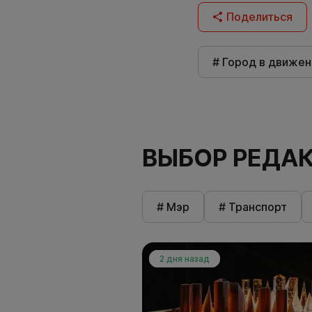
Поделиться
# Город в движен
ВЫБОР РЕДА
# Мэр
# Транспорт
2 дня назад