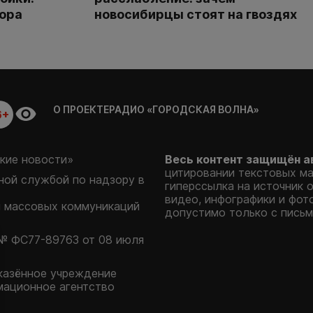
тора
новосибирцы стоят на гвоздях
О ПРОЕКТЕ
РАДИО «ГОРОДСКАЯ ВОЛНА»
6+
кие новости»
Весь контент защищён а
цитировании текстовых м
ой службой по надзору в
гиперссылка на источник 
видео, инфографики и фот
и массовых коммуникаций
допустимо только с письм
№ ФС77-89763 от 08 июля
казённое учреждение
мационное агентство