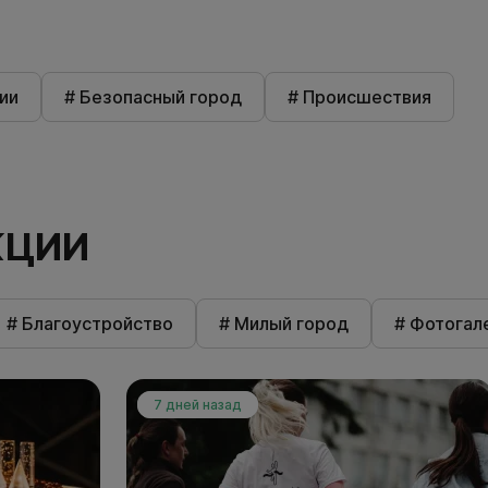
ии
# Безопасный город
# Происшествия
КЦИИ
# Благоустройство
# Милый город
# Фотогал
7 дней назад