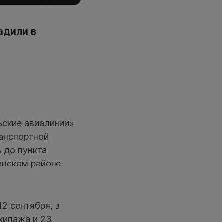
адили в
ьские авиалинии»
анспортной
 до пункта
инском районе
2 сентября, в
экипажа и 23