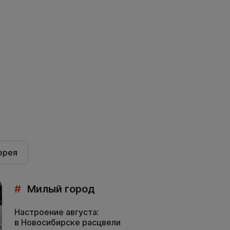
ерея
#
Милый город
Настроение августа:
в Новосибирске расцвели