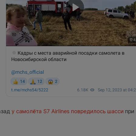
азад
у самолёта S7 Airlines повредилось шасси
при 