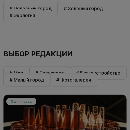
# Полезный город
# Зелёный город
# Экология
ВЫБОР РЕДАКЦИИ
# Мэр
# Транспорт
# Благоустройство
# Милый город
# Фотогалерея
3 дня назад