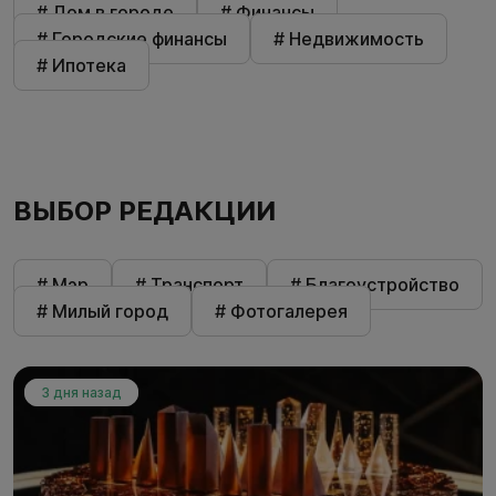
# Дом в городе
# Финансы
# Городские финансы
# Недвижимость
# Ипотека
ВЫБОР РЕДАКЦИИ
# Мэр
# Транспорт
# Благоустройство
# Милый город
# Фотогалерея
3 дня назад