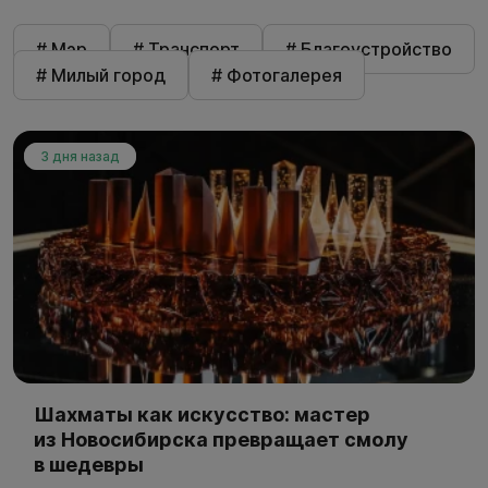
# Мэр
# Транспорт
# Благоустройство
# Милый город
# Фотогалерея
3 дня назад
Шахматы как искусство: мастер
из Новосибирска превращает смолу
в шедевры