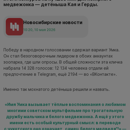
медвежонка — детёныша Кая и Герды.
Новосибирские новости
10:20, 10 мая 2026
Победу в народном голосовании одержал вариант Умка.
Он стал безоговорочным лидером в обоих аккаунтах
зоопарка, где шли опросы. В общей сложности эта кличка
набрала 14 328 голосов: 12 134 человека отдали ей
предпочтение в Telegram, ещё 2194 — во «ВКонтакте».
Именно так мохнатого детёныша решили и назвать.
«Имя Умка вызывает тёплые воспоминания о любимом
многими советском мультфильме про трогательную
дружбу мальчика и белого медвежонка. А ещё у этого
имени есть особый культурный смысл: в переводе
с чукотского оно означает „самец белого медведя“!» —