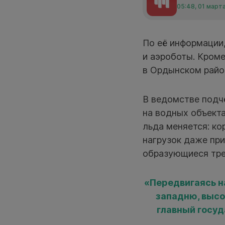
05:48, 01 март
По её информации,
и аэроботы. Кроме
в Ордынском райо
В ведомстве подчё
на водных объекта
льда меняется: к
нагрузок даже пр
образующиеся тре
«Передвигаясь н
западню, высо
главный госу