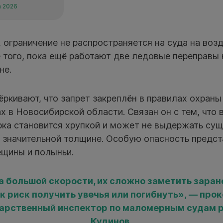
а 2026
 ограничение не распространяется на суда на во
 того, пока ещё работают две ледовые переправы
не.
ркивают, что запрет закреплён в правилах охран
х в Новосибирской области. Связан он с тем, что 
орка становится хрупкой и может не выдержать су
и значительной толщине. Особую опасность предс
щины и полыньи.
а большой скорости, их сложно заметить заране
к риск получить увечья или погибнуть», — пр
дарственный инспектор по маломерным судам р
Кудинов.