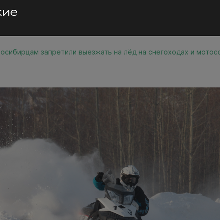
осибирцам запретили выезжать на лёд на снегоходах и мотос