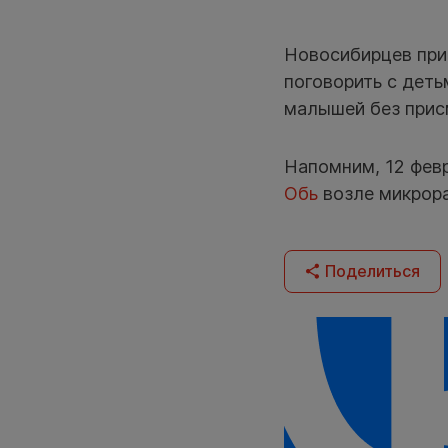
Новосибирцев при
поговорить с деть
малышей без присм
Напомним, 12 фев
Обь
возле микрора
Поделиться