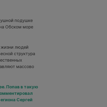
здушной подушке
 на Обском море
ы жизни людей
весной структура
щественных
тавляют массово
е. Попав в такую
окомментировал
егиона Сергей