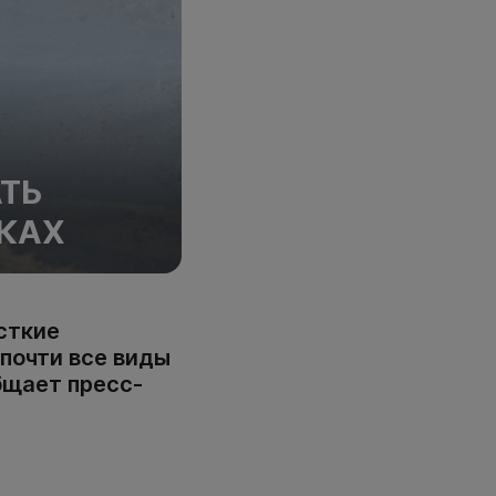
ТЬ
АКАХ
сткие
 почти все виды
бщает пресс-