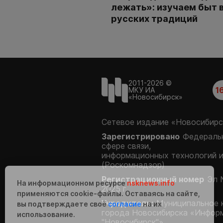
лежать»: изучаем быт 
русских традиций
2011-2026 ©
1
МКУ ИА
«Новосибирск»
Сетевое издание «Новосибирс
Зарегистрировано
Федеральн
сфере связи,
информационных технологий 
(Роскомнадзор)
Регистрационный номер
Эл 
На информационном ресурсе
nsknews.info
2025 г.
применяются cookie-файлы. Оставаясь на сайте,
Учредитель:
Муниципальное 
вы подтверждаете своё
согласие
на их
города Новосибирска «Инфор
использование.
"Новосибирск"»