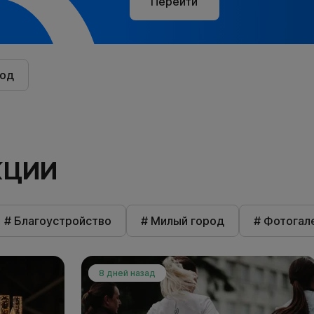
Перейти
род
КЦИИ
# Благоустройство
# Милый город
# Фотогал
8 дней назад