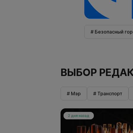
# Безопасный го
ВЫБОР РЕДА
# Мэр
# Транспорт
2 дня назад