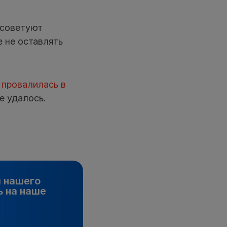
 советуют
е не оставлять
а
провалилась в
е удалось.
и нашего
 на наше