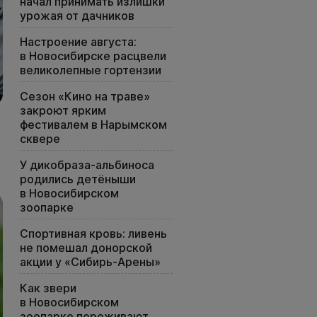
начал принимать излишки
урожая от дачников
Настроение августа:
в Новосибирске расцвели
великолепные гортензии
Сезон «Кино на траве»
закроют ярким
фестивалем в Нарымском
сквере
У дикобраза-альбиноса
родились детёныши
в Новосибирском
зоопарке
Спортивная кровь: ливень
не помешал донорской
акции у «Сибирь-Арены»
Как звери
в Новосибирском
зоопарке переживают