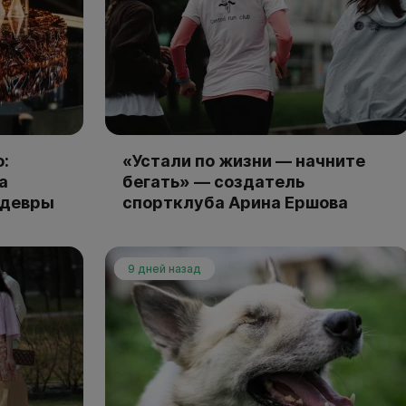
:
«Устали по жизни — начните
а
бегать» — создатель
едевры
спортклуба Арина Ершова
9 дней назад