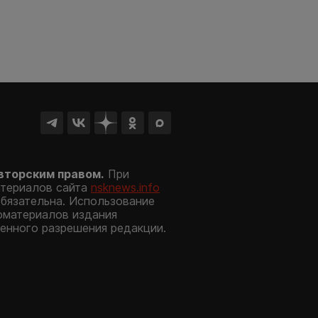
вторским правом.
При
атериалов сайта
nsknews.info
обязательна. Использование
оматериалов издания
енного разрешения редакции.