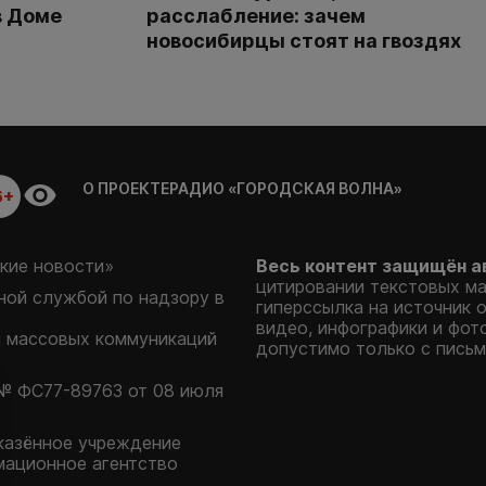
в Доме
расслабление: зачем
новосибирцы стоят на гвоздях
О ПРОЕКТЕ
РАДИО «ГОРОДСКАЯ ВОЛНА»
6+
кие новости»
Весь контент защищён а
цитировании текстовых м
ой службой по надзору в
гиперссылка на источник 
видео, инфографики и фот
и массовых коммуникаций
допустимо только с письм
№ ФС77-89763 от 08 июля
казённое учреждение
мационное агентство