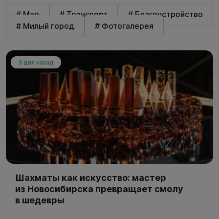
# Мэр
# Транспорт
# Благоустройство
# Милый город
# Фотогалерея
3 дня назад
Шахматы как искусство: мастер
из Новосибирска превращает смолу
в шедевры