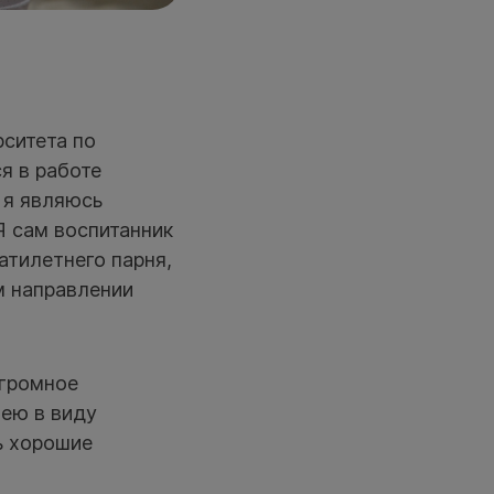
рситета по
я в работе
я я являюсь
Я сам воспитанник
атилетнего парня,
м направлении
огромное
мею в виду
ь хорошие