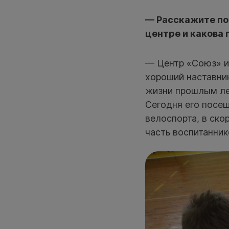
— Расскажите по
центре и какова
— Центр «Союз» и
хороший наставник
жизни прошлым ле
Сегодня его посещ
велоспорта, в ско
часть воспитанник