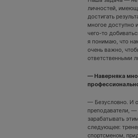
личностей, имеющ
достигать результ
многое доступно и
чего-то добиватьс
я понимаю, что на
очень важно, чтоб
ответственными л
— Наверняка мног
профессионально
— Безусловно. И о
преподаватели, —
зарабатывать этим
следующее: тренер
спортсменом, прид