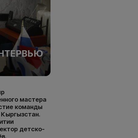
ИНТЕРВЬЮ
ир
енного мастера
астие команды
и Кыргызстан.
витии
ректор детско-
в.