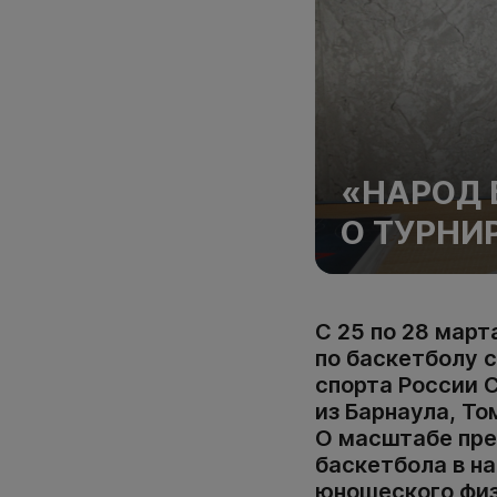
«НАРОД 
О ТУРНИ
С 25 по 28 март
по баскетболу 
спорта России 
из Барнаула, То
О масштабе пре
баскетбола в н
юношеского физ