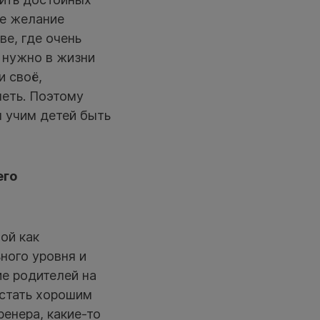
ое желание
ве, где очень
о нужно в жизни
и своё,
петь. Поэтому
ы учим детей быть
его
ой как
ного уровня и
ие родителей на
 стать хорошим
ренера, какие-то