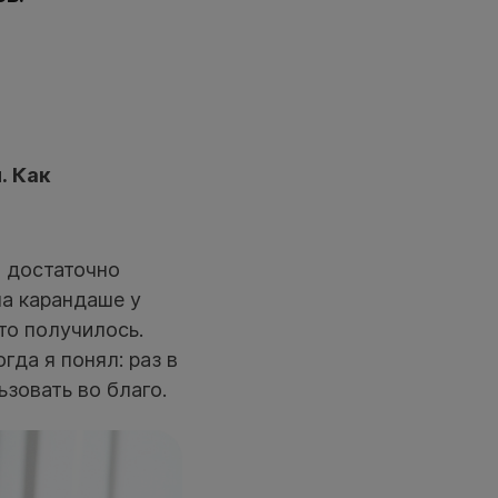
. Как
о достаточно
на карандаше у
то получилось.
гда я понял: раз в
зовать во благо.