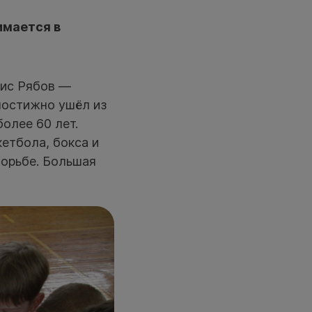
имается в
рис Рябов —
постижно ушёл из
олее 60 лет.
етбола, бокса и
борьбе. Большая