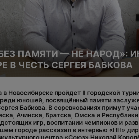
БЕЗ ПАМЯТИ — НЕ НАРОД»: 
РЕ В ЧЕСТЬ СЕРГЕЯ БАБКОВА
а в Новосибирске пройдет II городской турн
среди юношей, посвящённый памяти заслуж
Сергея Бабкова. В соревнованиях примут уч
мска, Ачинска, Братска, Омска и Республик
дстоящих игр, воспитании чемпионов и раз
ашем городе рассказал в интервью «НН» ди
культурного центра «Союз» Николай Королё