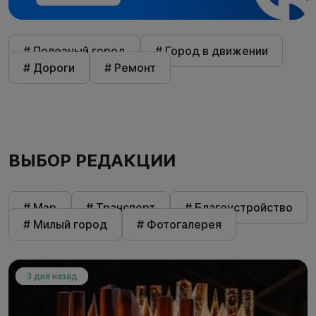
# Полезный город
# Город в движении
# Дороги
# Ремонт
ВЫБОР РЕДАКЦИИ
# Мэр
# Транспорт
# Благоустройство
# Милый город
# Фотогалерея
3 дня назад