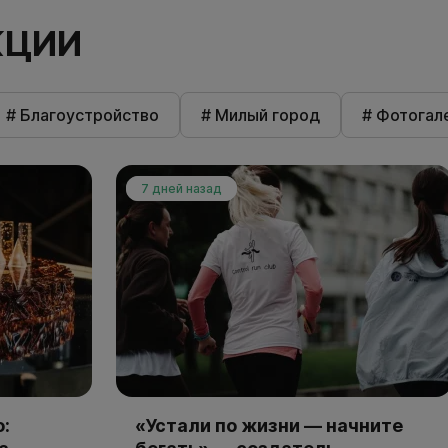
КЦИИ
# Благоустройство
# Милый город
# Фотогал
7 дней назад
:
«Устали по жизни — начните