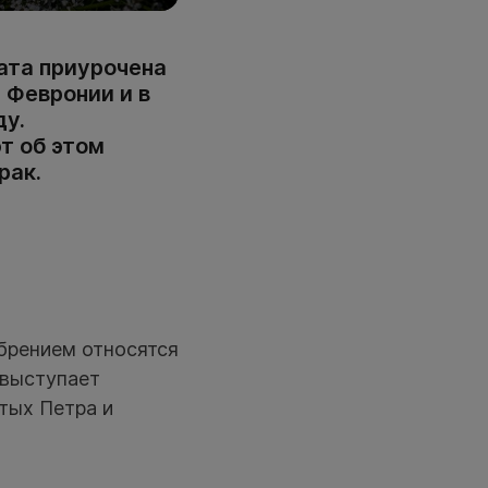
ата приурочена
 Февронии и в
ду.
т об этом
рак.
обрением относятся
 выступает
тых Петра и