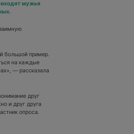
приходят мужья
ных.
взаимную
ый большой пример.
ться на каждые
нах», — рассказала
понимание друг
но и друг друга
астник опроса.