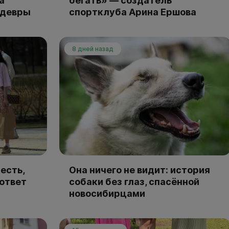
а
бегать» — создатель
едевры
спортклуба Арина Ершова
8 дней назад
есть,
Она ничего не видит: история
 ответ
собаки без глаз, спасённой
новосибирцами