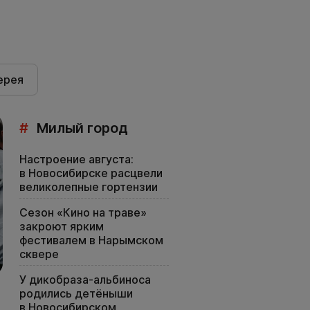
ерея
#
Милый город
Настроение августа:
в Новосибирске расцвели
великолепные гортензии
Сезон «Кино на траве»
закроют ярким
фестивалем в Нарымском
сквере
У дикобраза-альбиноса
родились детёныши
в Новосибирском