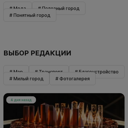
# Мода
# Полезный город
# Понятный город
ВЫБОР РЕДАКЦИИ
# Мэр
# Транспорт
# Благоустройство
# Милый город
# Фотогалерея
4 дня назад