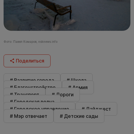
Фото: Павел Комаров, nsknews.info
Поделиться
# Развитие города
# Школа
# Благоустройство
# Армия
# Транспорт
# Дороги
# Городская волна
# Городское управление
# Дайджест
# Мэр отвечает
# Детские сады