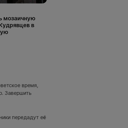
ть мозаичную
Кудрявцев в
кую
оветское время,
р. Завершить
жники передадут её