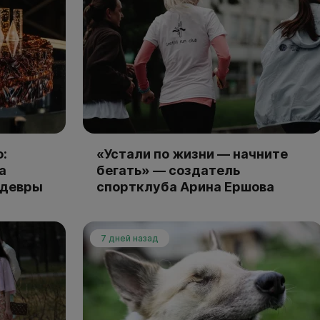
:
«Устали по жизни — начните
а
бегать» — создатель
едевры
спортклуба Арина Ершова
7 дней назад