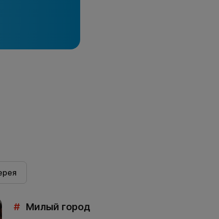
ерея
#
Милый город