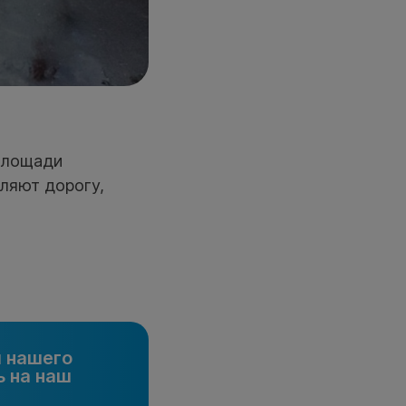
площади
ляют дорогу,
и нашего
 на наш