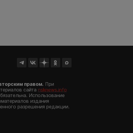
вторским правом.
При
атериалов сайта
nsknews.info
обязательна. Использование
оматериалов издания
енного разрешения редакции.