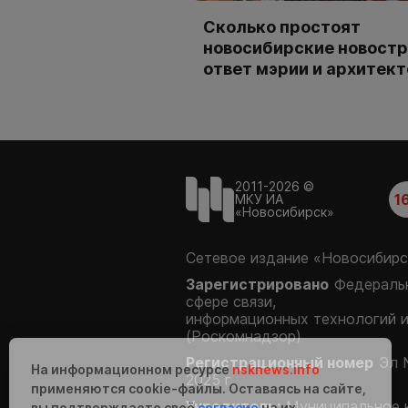
Сколько простоят
новосибирские новостр
ответ мэрии и архитек
2011-2026 ©
1
МКУ ИА
«Новосибирск»
Сетевое издание «Новосибирс
Зарегистрировано
Федеральн
сфере связи,
информационных технологий 
(Роскомнадзор)
Регистрационный номер
Эл 
На информационном ресурсе
nsknews.info
2025 г.
применяются cookie-файлы. Оставаясь на сайте,
Учредитель:
Муниципальное 
вы подтверждаете своё
согласие
на их