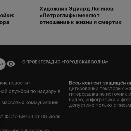
Художник Эдуард Логинов:
ойки:
«Петроглифы меняют
тора
отношение к жизни и смерти»
О ПРОЕКТЕ
РАДИО «ГОРОДСКАЯ ВОЛНА»
6+
кие новости»
Весь контент защищён а
цитировании текстовых м
ой службой по надзору в
гиперссылка на источник 
видео, инфографики и фот
и массовых коммуникаций
допустимо только с письм
№ ФС77-89763 от 08 июля
казённое учреждение