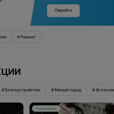
Перейти
рия
# Ремонт
КЦИИ
# Благоустройство
# Милый город
# Фотогал
6 дней назад