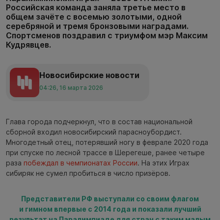
Российская команда заняла третье место в
общем зачёте с восемью золотыми, одной
серебряной и тремя бронзовыми наградами.
Спортсменов поздравил с триумфом мэр Максим
Кудрявцев.
Новосибирские новости
04:26, 16 марта 2026
Глава города подчеркнул, что в состав национальной
сборной входил новосибирский парасноубордист.
Многодетный отец, потерявший ногу в феврале 2020 года
при спуске по лесной трассе в Шерегеше, ранее четыре
раза
побеждал в чемпионатах России
. На этих Играх
сибиряк не сумел пробиться в число призёров.
Представители РФ выступали со своим флагом
и гимном впервые с 2014 года и показали лучший
результат на Паралимпиаде для стран с таким малым