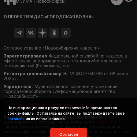
МКУ ИА «Новосибирск»
О ПРОЕКТЕ
РАДИО «ГОРОДСКАЯ ВОЛНА»
Сетевое издание «Новосибирские новости»
Зарегистрировано
Федеральной службой по надзору в
сфере связи,
информационных технологий и массовых
коммуникаций (Роскомнадзор)
Регистрационный номер
Эл № ФС77-89763 от 08 июля
2025 г.
Учредитель:
Муниципальное казённое учреждение
города Новосибирска «Информационное агентство
"Новосибирск"»
Согласие и политика конфиденциальности
На информационном ресурсе
nsknews.info
применяются
cookie-файлы. Оставаясь на сайте, вы подтверждаете своё
Весь контент защищён авторским правом.
При
согласие
на их использование.
цитировании текстовых материалов сайта
nsknews.info
гиперссылка на источник обязательна. Использование
видео, инфографики и фотоматериалов издания допустимо
Согласен
только с письменного разрешения редакции.