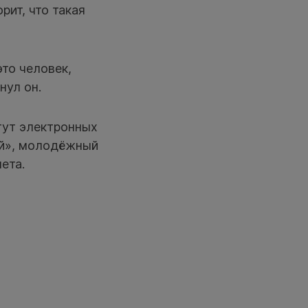
рит, что такая
это человек,
нул он.
тут электронных
ий», молодёжный
ета.