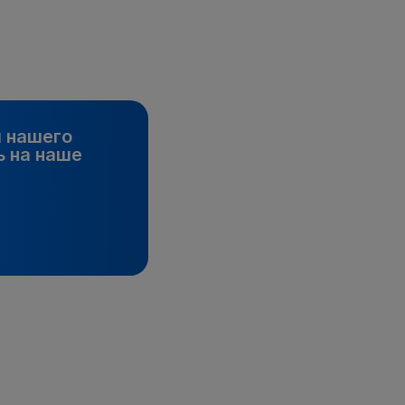
и нашего
 на наше