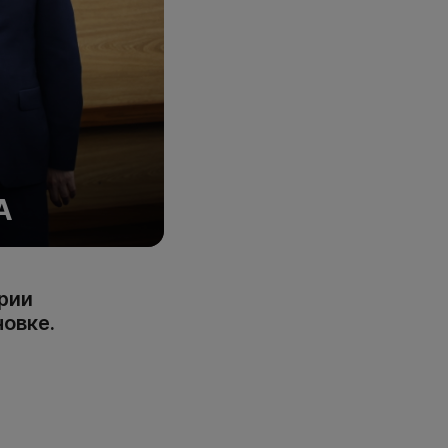
А
рии
овке.