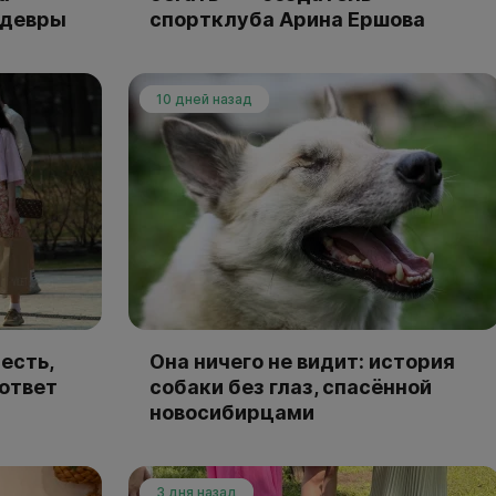
едевры
спортклуба Арина Ершова
10 дней назад
есть,
Она ничего не видит: история
 ответ
собаки без глаз, спасённой
новосибирцами
3 дня назад