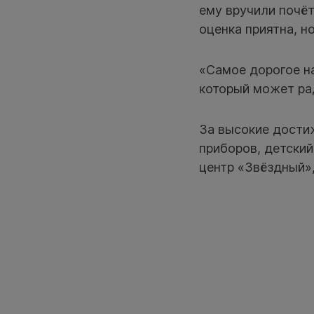
ему вручили почёт
оценка приятна, но
«Самое дорогое на
который может рад
За высокие дости
приборов, детски
центр «Звёздный»,