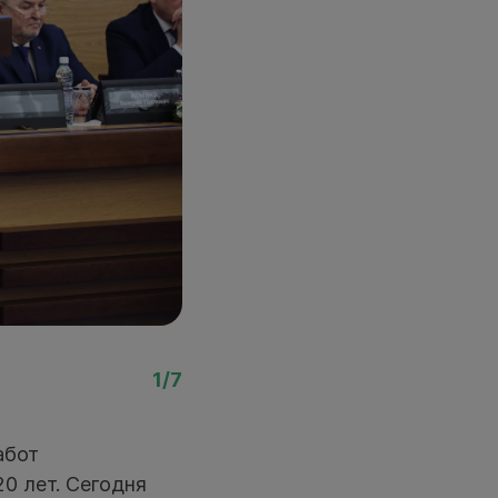
Фото: Ростислав Нетис
1/7
абот
0 лет. Сегодня