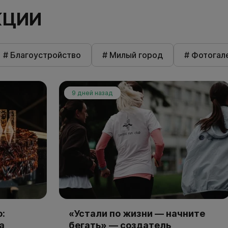
КЦИИ
# Благоустройство
# Милый город
# Фотогал
9 дней назад
:
«Устали по жизни — начните
а
бегать» — создатель