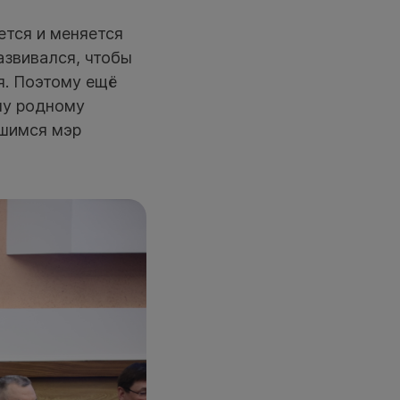
ется и меняется
азвивался, чтобы
я. Поэтому ещё
му родному
вшимся мэр