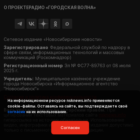
О ПРОЕКТЕ
РАДИО «ГОРОДСКАЯ ВОЛНА»
Сетевое издание «Новосибирские новости»
Зарегистрировано
Федеральной службой по надзору в
сфере связи,
информационных технологий и массовых
коммуникаций (Роскомнадзор)
Регистрационный номер
Эл № ФС77-89763 от 08 июля
2025 г.
Учредитель:
Муниципальное казённое учреждение
города Новосибирска «Информационное агентство
"Новосибирск"»
Согласие и политика конфиденциальности
На информационном ресурсе
nsknews.info
применяются
cookie-файлы. Оставаясь на сайте, вы подтверждаете своё
Весь контент защищён авторским правом.
При
согласие
на их использование.
цитировании текстовых материалов сайта
nsknews.info
гиперссылка на источник обязательна. Использование
видео, инфографики и фотоматериалов издания допустимо
Согласен
только с письменного разрешения редакции.