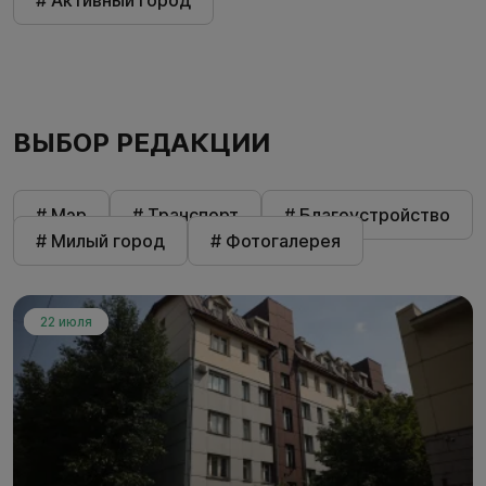
# Активный город
ВЫБОР РЕДАКЦИИ
# Мэр
# Транспорт
# Благоустройство
# Милый город
# Фотогалерея
22 июля