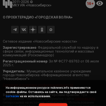
2011-2026 ©
16+
МКУ ИА «Новосибирск»
О ПРОЕКТЕ
РАДИО «ГОРОДСКАЯ ВОЛНА»
Сетевое издание «Новосибирские новости»
Зарегистрировано
Федеральной службой по надзору в
сфере связи,
информационных технологий и массовых
коммуникаций (Роскомнадзор)
Регистрационный номер
Эл № ФС77-89763 от 08 июля
2025 г.
Учредитель:
Муниципальное казённое учреждение
города Новосибирска «Информационное агентство
"Новосибирск"»
Согласие и политика конфиденциальности
На информационном ресурсе
nsknews.info
применяются
cookie-файлы. Оставаясь на сайте, вы подтверждаете своё
Весь контент защищён авторским правом.
При
согласие
на их использование.
цитировании текстовых материалов сайта
nsknews.info
гиперссылка на источник обязательна. Использование