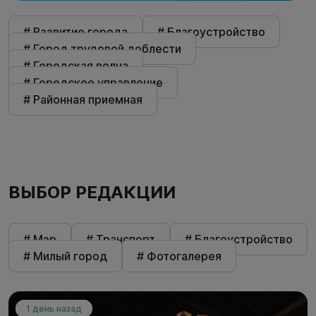
# Развитие города
# Благоустройство
# Город трудовой доблести
# Городская волна
# Городское управление
# Районная приемная
ВЫБОР РЕДАКЦИИ
# Мэр
# Транспорт
# Благоустройство
# Милый город
# Фотогалерея
1 день назад