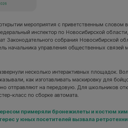
2026
открытии мероприятия c приветственным словом 
федеральный инспектор по Новосибирской области
тат Законодательного собрания Новосибирской об
ель начальника управления общественных связей 
развернули несколько интерактивных площадок. Во
казывали, как изготавливать маскировку для бойцо
ярно отправляют на передовую. Для школьников от
стер-класс по сборке автомата.
тересом примеряли бронежилеты и костюм хи
терес у юных посетителей вызвала ретротехни