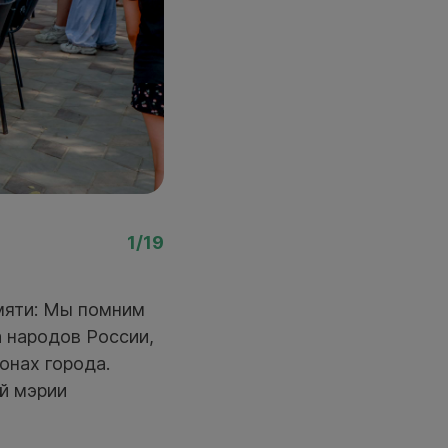
Фото: Павел Комаров, 
1/19
мяти: Мы помним
а народов России,
онах города.
й мэрии