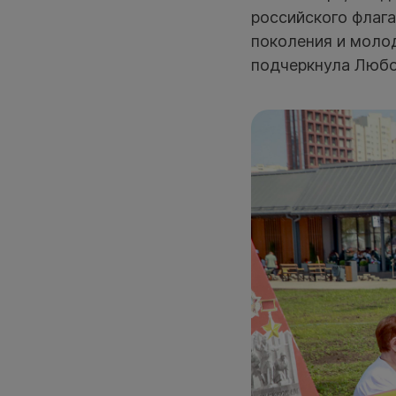
российского флаг
поколения и моло
подчеркнула Любо