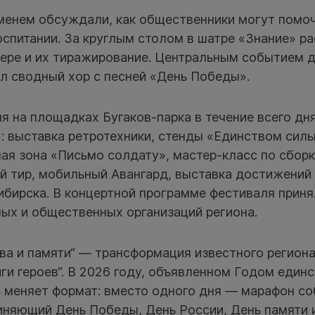
менем обсуждали, как общественники могут помоч
оспитании. За круглым столом в шатре «Знание» р
фере и их тиражирование. Центральным событием 
ыл сводный хор с песней «День Победы».
я на площадках Бугаков-парка в течение всего дн
: выставка ретротехники, стенды «Единством силь
ная зона «Письмо солдату», мастер-класс по сбор
й тир, мобильный Авангард, выставка достижений
ибирска. В концертной программе фестиваля прин
ых и общественных организаций региона.
ва и памяти“ — трансформация известного регион
и героев“. В 2026 году, объявленном Годом един
ь меняет формат: вместо одного дня — марафон со
иняющий День Победы, День России, День памяти и