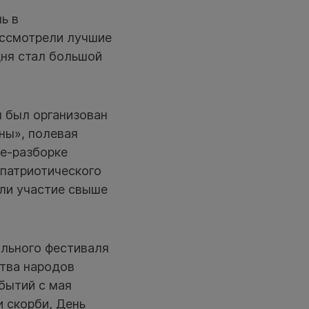
ь в
ассмотрели лучшие
дня стал большой
я был организован
ны», полевая
ке-разборке
 патриотического
яли участие свыше
ального фестиваля
ства народов
бытий с мая
 скорби, День