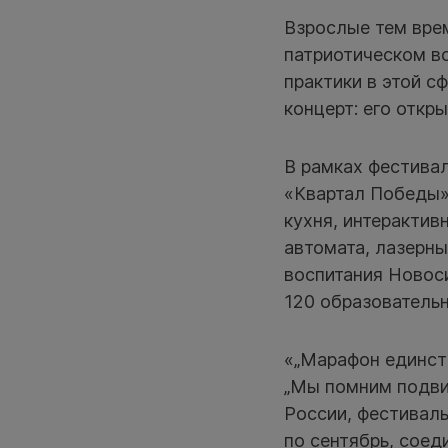
Взрослые тем вре
патриотическом в
практики в этой с
концерт: его откр
В рамках фестивал
«Квартал Победы»
кухня, интерактив
автомата, лазерны
воспитания Новос
120 образовательн
«„Марафон единст
„Мы помним подвиг
России, фестивал
по сентябрь, соед