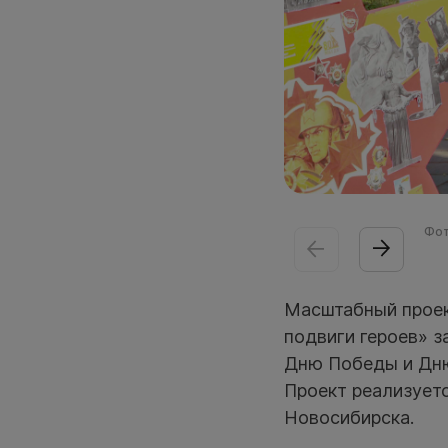
Фот
Масштабный проек
подвиги героев» з
Дню Победы и Дню
Проект реализует
Новосибирска.