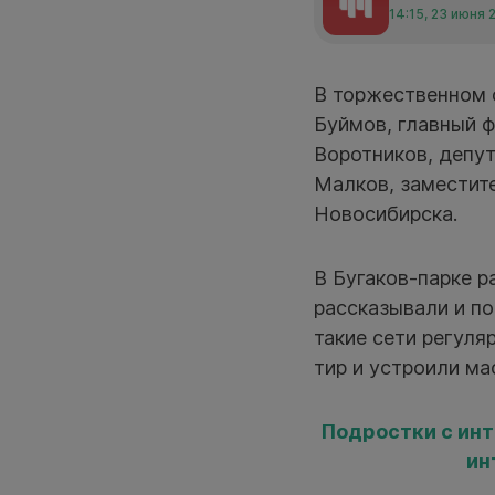
14:15, 23 июня 
В торжественном 
Буймов, главный 
Воротников, депу
Малков, заместит
Новосибирска.
В Бугаков-парке 
рассказывали и по
такие сети регул
тир и устроили ма
Подростки с ин
ин