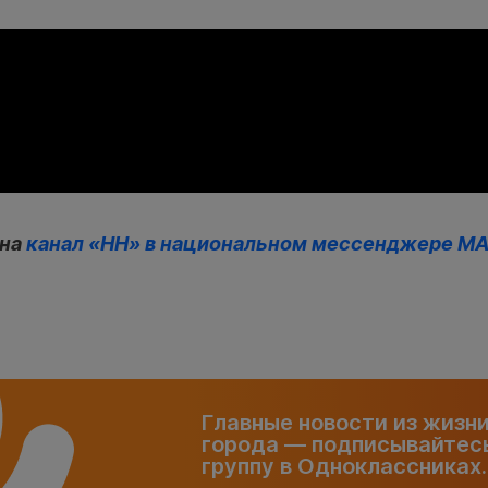
 на
канал «НН» в национальном мессенджере М
Главные новости из жизн
города — подписывайтесь
группу в Одноклассниках.