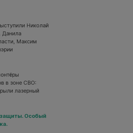
выступили Николай
, Данила
ласти, Максим
мэрии
лонтёры
в в зоне СВО:
крыли лазерный
мзащиты. Особый
ка.