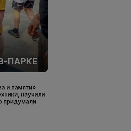
В-ПАРКЕ
а и памяти»
ехники, научили
ию придумали