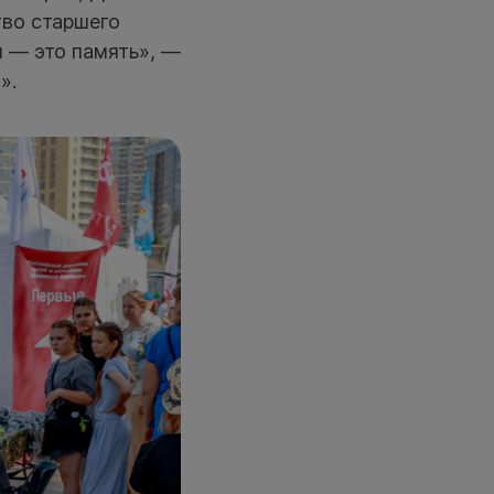
тво старшего
 — это память», —
».