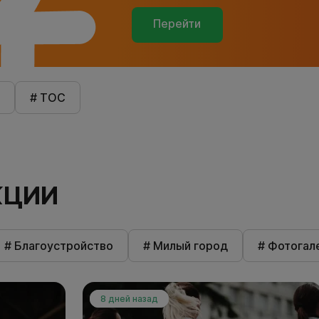
Перейти
# ТОС
КЦИИ
# Благоустройство
# Милый город
# Фотогал
8 дней назад