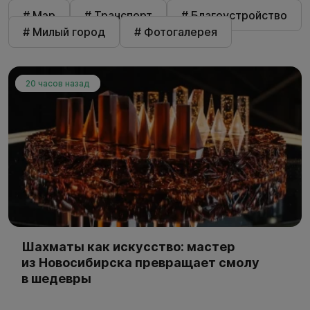
# Мэр
# Транспорт
# Благоустройство
# Милый город
# Фотогалерея
20 часов назад
Шахматы как искусство: мастер
из Новосибирска превращает смолу
в шедевры