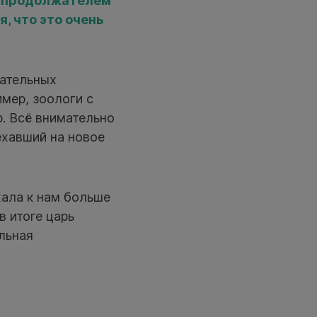
ым продолжателем
, что это очень
зательных
мер, зоологи с
. Всё внимательно
ехавший на новое
хала к нам больше
в итоге царь
ельная