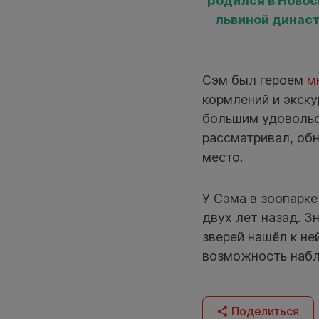
родился в Новос
львиной династ
Сэм был героем
м
кормлений и экск
большим удовольс
рассматривал, обн
место.
У Сэма в зоопарк
двух лет назад. З
зверей нашёл к не
возможность набл
Поделиться