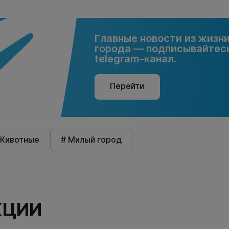
Главные новости из жизн
города — подписывайтесь
telegram-канал.
Перейти
Животные
# Милый город
КЦИИ