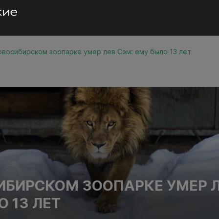
овосибирском зоопарке умер лев Сэм: ему было 13 лет
ИБИРСКОМ ЗООПАРКЕ УМЕР Л
О 13 ЛЕТ