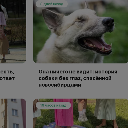
8 дней назад
есть,
Она ничего не видит: история
 ответ
собаки без глаз, спасённой
новосибирцами
19 часов назад