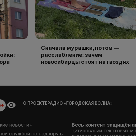
Сначала мурашки, потом —
ойки:
расслабление: зачем
тора
новосибирцы стоят на гвоздях
О ПРОЕКТЕ
РАДИО «ГОРОДСКАЯ ВОЛНА»
6+
кие новости»
Весь контент защищён а
цитировании текстовых м
ой службой по надзору в