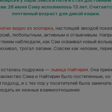
ибирске у пары Зевса и Нати и стал достойн
ии. 26 июня Сэму исполнилось 13 лет. Считается
почтенный возраст для дикой кошки.
ногих видео из зоопарка
, настоящей звездой пока
урсий, любопытным, активным и отзывчивым. Напри
твием наблюдали, как Сэм осваивал новый вольер
юхивал, трогал лапами. Совсем как человек, пере
е осталась подружка —
львица Найтирия
. Она прие
накомство Сэма и Найтирии было постепенным, но 
й подход, и с тех пор у посетителей была замечат
юдать их нежные взаимоотношения.