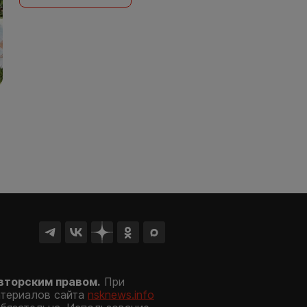
вторским правом.
При
атериалов сайта
nsknews.info