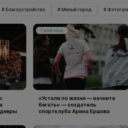
# Благоустройство
# Милый город
# Фотогал
7 дней назад
:
«Устали по жизни — начните
а
бегать» — создатель
едевры
спортклуба Арина Ершова