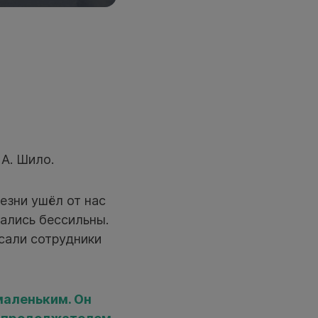
 А. Шило.
езни ушёл от нас
зались бессильны.
сали сотрудники
маленьким. Он