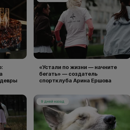
:
«Устали по жизни — начните
а
бегать» — создатель
едевры
спортклуба Арина Ершова
9 дней назад