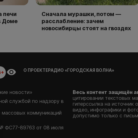
а печи
Сначала мурашки, потом —
в Доме
расслабление: зачем
новосибирцы стоят на гвоздях
О ПРОЕКТЕ
РАДИО «ГОРОДСКАЯ ВОЛНА»
6+
кие новости»
Весь контент защищён а
цитировании текстовых м
ой службой по надзору в
гиперссылка на источник 
видео, инфографики и фот
и массовых коммуникаций
допустимо только с письм
№ ФС77-89763 от 08 июля