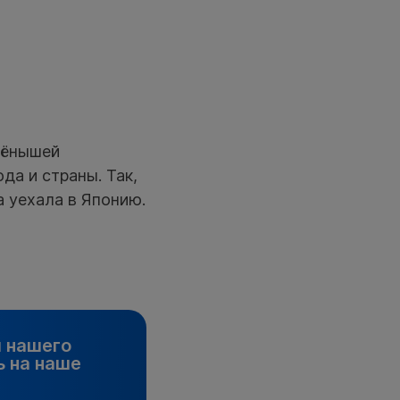
тёнышей
да и страны. Так,
а уехала в Японию.
и нашего
 на наше