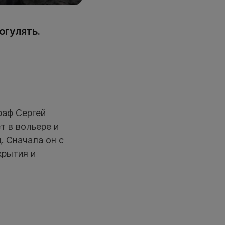
огулять.
раф Сергей
т в вольере и
. Сначала он с
крытия и