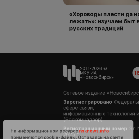
«Хороводы плести да н
лежать»: изучаем быт 
русских традиций
2011-2026 ©
1
МКУ ИА
«Новосибирск»
Сетевое издание «Новосибирс
Зарегистрировано
Федеральн
сфере связи,
информационных технологий 
(Роскомнадзор)
Регистрационный номер
Эл 
На информационном ресурсе
nsknews.info
2025 г.
применяются cookie-файлы. Оставаясь на сайте,