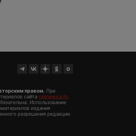
вторским правом.
При
атериалов сайта
nsknews.info
обязательна. Использование
оматериалов издания
енного разрешения редакции.