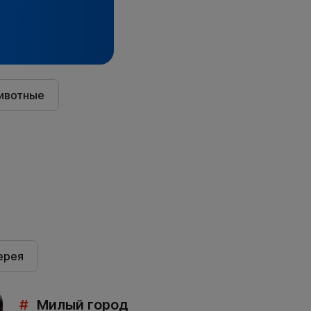
ивотные
ерея
#
Милый город