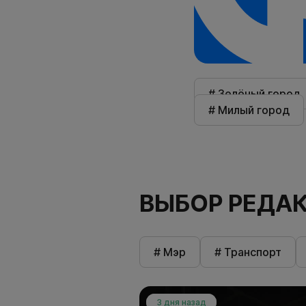
# Зелёный город
# Милый город
ВЫБОР РЕДА
# Мэр
# Транспорт
3 дня назад