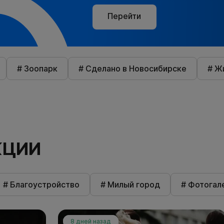
Перейти
# Зоопарк
# Сделано в Новосибирске
# Ж
КЦИИ
# Благоустройство
# Милый город
# Фотогал
8 дней назад