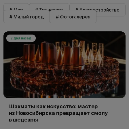
# Мэр
# Транспорт
# Благоустройство
# Милый город
# Фотогалерея
2 дня назад
Шахматы как искусство: мастер
из Новосибирска превращает смолу
в шедевры