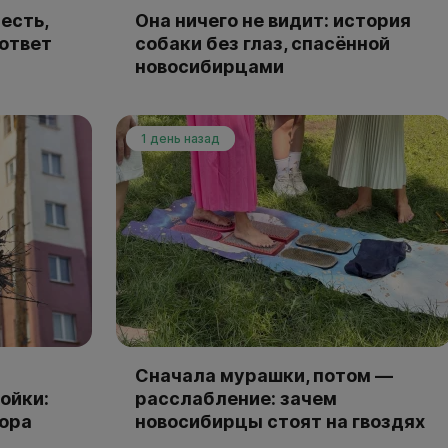
есть,
Она ничего не видит: история
 ответ
собаки без глаз, спасённой
новосибирцами
1 день назад
Сначала мурашки, потом —
ойки:
расслабление: зачем
тора
новосибирцы стоят на гвоздях