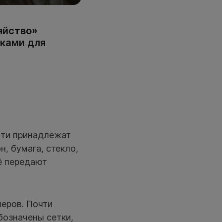
яйство»
аками для
сти принадлежат
, бумага, стекло,
ё передают
неров. Почти
бозначены сетки,