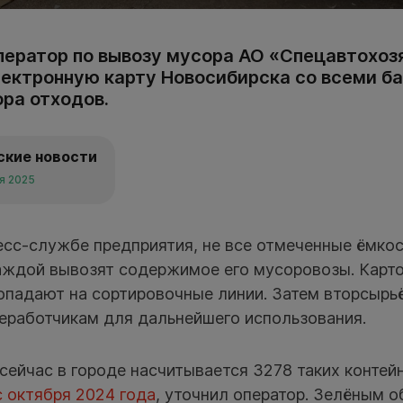
ператор по вывозу мусора АО «Спецавтохоз
ектронную карту Новосибирска со всеми б
ора отходов.
ские новости
ля 2025
ресс-службе предприятия, не все отмеченные ёмко
аждой вывозят содержимое его мусоровозы. Картон
попадают на сортировочные линии. Затем вторсырь
еработчикам для дальнейшего использования.
 сейчас в городе насчитывается 3278 таких контей
с октября 2024 года
, уточнил оператор. Зелёным о