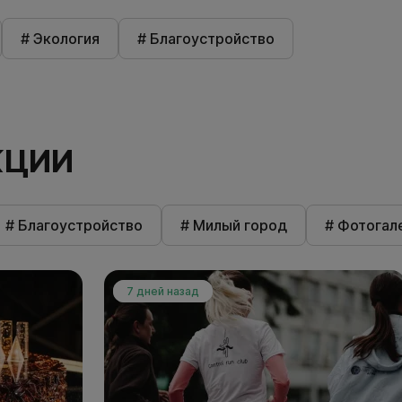
# Экология
# Благоустройство
КЦИИ
# Благоустройство
# Милый город
# Фотогал
7 дней назад