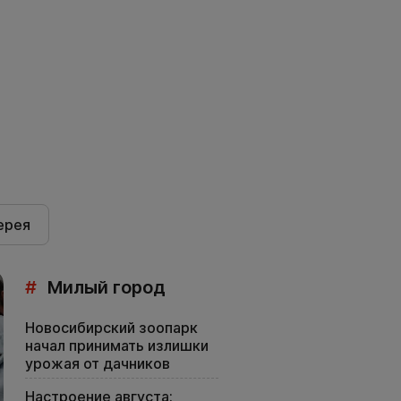
ерея
#
Милый город
Новосибирский зоопарк
начал принимать излишки
урожая от дачников
Настроение августа: