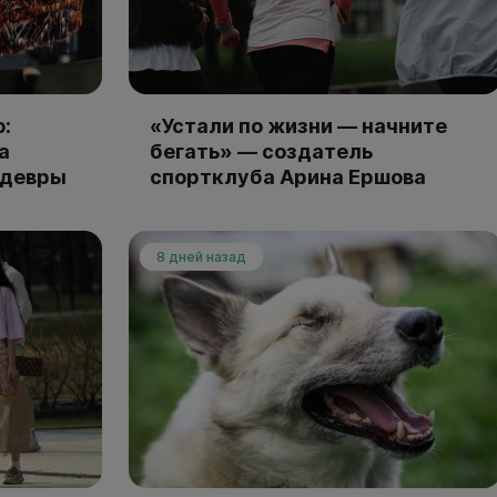
:
«Устали по жизни — начните
а
бегать» — создатель
едевры
спортклуба Арина Ершова
8 дней назад