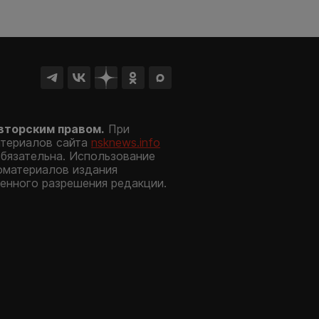
вторским правом.
При
атериалов сайта
nsknews.info
обязательна. Использование
оматериалов издания
енного разрешения редакции.