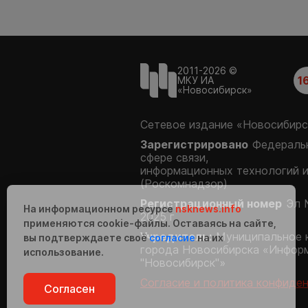
2011-2026 ©
1
МКУ ИА
«Новосибирск»
Сетевое издание «Новосибирс
Зарегистрировано
Федеральн
сфере связи,
информационных технологий 
(Роскомнадзор)
Регистрационный номер
Эл 
На информационном ресурсе
nsknews.info
2025 г.
применяются cookie-файлы. Оставаясь на сайте,
Учредитель:
Муниципальное 
вы подтверждаете своё
согласие
на их
города Новосибирска «Инфор
использование.
"Новосибирск"»
Согласие и политика конфиде
Согласен