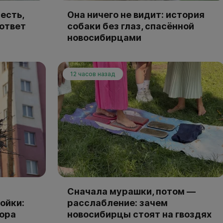
есть,
Она ничего не видит: история
 ответ
собаки без глаз, спасённой
новосибирцами
12 часов назад
Сначала мурашки, потом —
ойки:
расслабление: зачем
тора
новосибирцы стоят на гвоздях