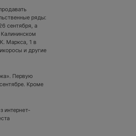
 продавать
льственные ряды:
26 сентября, а
в Калининском
К. Маркса, 1 в
икоросы и другие
рка». Первую
сентябре. Кроме
з интернет-
еста