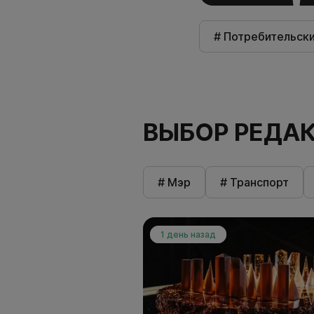
# Потребительск
ВЫБОР РЕДА
# Мэр
# Транспорт
1 день назад