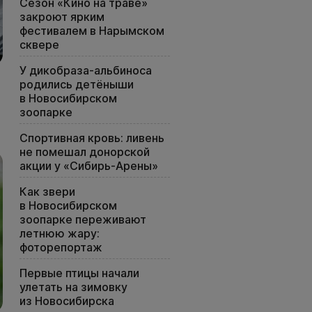
Сезон «Кино на траве»
закроют ярким
фестивалем в Нарымском
сквере
У дикобраза-альбиноса
родились детёныши
в Новосибирском
зоопарке
Спортивная кровь: ливень
не помешал донорской
акции у «Сибирь-Арены»
Как звери
в Новосибирском
зоопарке переживают
летнюю жару:
фоторепортаж
Первые птицы начали
улетать на зимовку
из Новосибирска