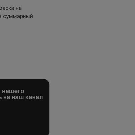
марка на
 а суммарный
и нашего
 на наш канал