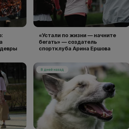
:
«Устали по жизни — начните
а
бегать» — создатель
едевры
спортклуба Арина Ершова
8 дней назад