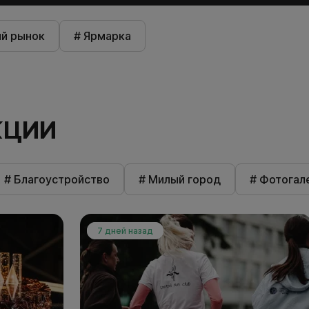
ий рынок
# Ярмарка
КЦИИ
# Благоустройство
# Милый город
# Фотогал
7 дней назад