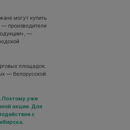
жане могут купить
ы — производители
родукции», —
родской
орговых площадок.
ных — белорусской
. Поэтому уже
нной акции. Для
имодействие с
ибирска.