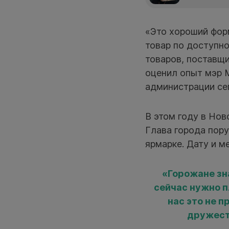
«Это хороший форм
товар по доступно
товаров, поставщ
оценил опыт мэр 
администрации сег
В этом году в Нов
Глава города пору
ярмарке. Дату и м
«Горожане зн
сейчас нужно п
нас это не п
дружест