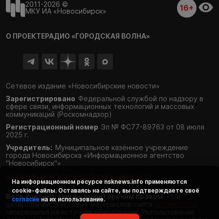
2011-2026 ©
16+
МКУ ИА «Новосибирск»
О ПРОЕКТЕ
РАДИО «ГОРОДСКАЯ ВОЛНА»
Сетевое издание «Новосибирские новости»
Зарегистрировано
Федеральной службой по надзору в
сфере связи,
информационных технологий и массовых
коммуникаций (Роскомнадзор)
Регистрационный номер
Эл № ФС77-89763 от 08 июля
2025 г.
Учредитель:
Муниципальное казённое учреждение
города Новосибирска «Информационное агентство
"Новосибирск"»
Согласие и политика конфиденциальности
На информационном ресурсе
nsknews.info
применяются
cookie-файлы. Оставаясь на сайте, вы подтверждаете своё
Весь контент защищён авторским правом.
При
согласие
на их использование.
цитировании текстовых материалов сайта
nsknews.info
гиперссылка на источник обязательна. Использование