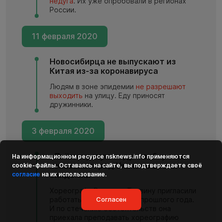
недуга
. Их уже опробовали в регионах
России.
11 февраля 2020
Новосибирца не выпускают из
Китая из-за коронавируса
Людям в зоне эпидемии
не разрешают
выходить
на улицу. Еду приносят
дружинники.
3 февраля 2020
«Пьём горячую воду»: сибирячка
На информационном ресурсе
nsknews.info
применяются
показала город Ухань во время
cookie-файлы. Оставаясь на сайте, вы подтверждаете своё
эпидемии
согласие
на их использование.
Хореографа Валерию Травину пригласили
работать в Китай осенью прошлого года.
Согласен
И по стечению обстоятельств она
приехала преподавать хореографию