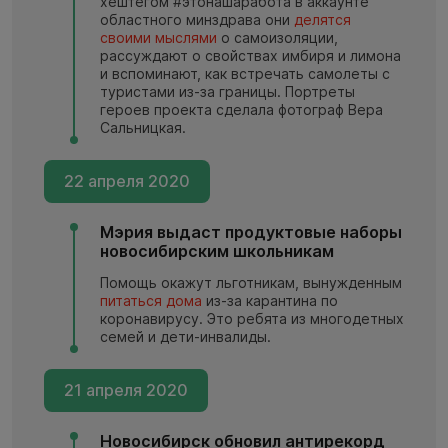
хештегом #этонашаработа в аккаунте
областного минздрава они
делятся
своими мыслями
о самоизоляции,
рассуждают о свойствах имбиря и лимона
и вспоминают, как встречать самолеты с
туристами из-за границы. Портреты
героев проекта сделала фотограф Вера
Сальницкая.
22 апреля 2020
Мэрия выдаст продуктовые наборы
новосибирским школьникам
Помощь окажут льготникам, вынужденным
питаться дома
из-за карантина по
коронавирусу. Это ребята из многодетных
семей и дети-инвалиды.
21 апреля 2020
Новосибирск обновил антирекорд