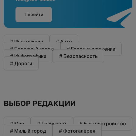
Перейти
# Инструкция
# Авто
# Полезный город
# Город в движении
# Инфографика
# Безопасность
# Дороги
ВЫБОР РЕДАКЦИИ
# Мэр
# Транспорт
# Благоустройство
# Милый город
# Фотогалерея