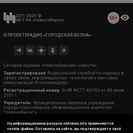
2011-2026 ©
16+
МКУ ИА «Новосибирск»
О ПРОЕКТЕ
РАДИО «ГОРОДСКАЯ ВОЛНА»
Сетевое издание «Новосибирские новости»
Зарегистрировано
Федеральной службой по надзору в
сфере связи,
информационных технологий и массовых
коммуникаций (Роскомнадзор)
Регистрационный номер
Эл № ФС77-89763 от 08 июля
2025 г.
Учредитель:
Муниципальное казённое учреждение
города Новосибирска «Информационное агентство
"Новосибирск"»
Согласие и политика конфиденциальности
На информационном ресурсе
nsknews.info
применяются
cookie-файлы. Оставаясь на сайте, вы подтверждаете своё
Весь контент защищён авторским правом.
При