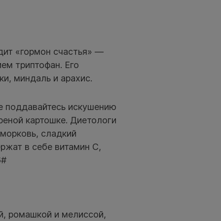
дит «гормон счастья» —
ем триптофан. Его
и, миндаль и арахис.
Не поддавайтесь искушению
реной картошке. Диетологи
 морковь, сладкий
ержат в себе витамин C,
6#
й, ромашкой и мелиссой,