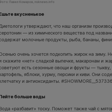
Фото: Павел Комаров, nsknews.info
Ешьте вкусненькое
Диетологи утверждают, что наш организм произво
серотонин — из химического вещества под названи
содержат молочные продукты, рыба, бананы, финик
Осенью очень хочется подкопить жирок на зиму. 
и скажите «нет» сладкой выпечке, макаронам и жа
советуют есть сезонные овощи и фрукты — тыкву,
картофель, яблоки, хурму, персики и киви. Они сод
клетчатку и антиоксиданты. #SHOWMORE__53733
Пейте больше воды
Вода «разбавит» тоску. Поможет также чай с мято