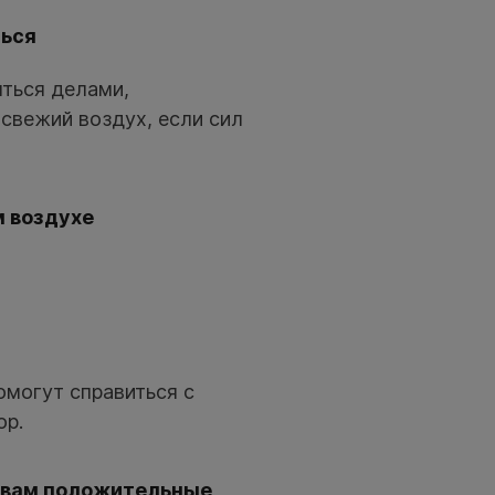
ться
яться делами,
 свежий воздух, если сил
м воздухе
омогут справиться с
ор.
т вам положительные