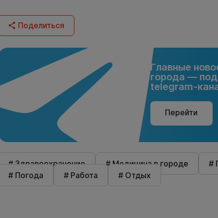
Поделиться
Главные ново
города — под
telegram-кана
Перейти
# Здравоохранение
# Медицина в городе
# 
# Погода
# Работа
# Отдых