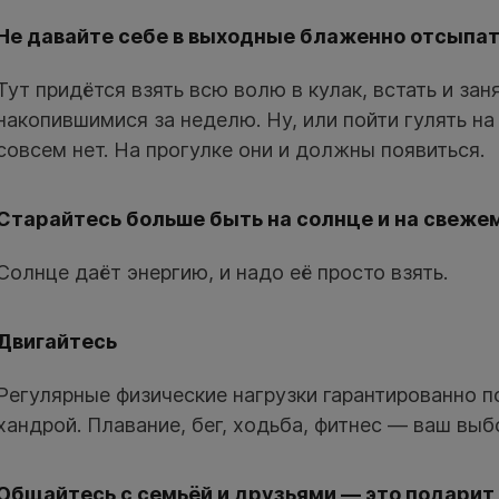
Не давайте себе в выходные блаженно отсыпа
Тут придётся взять всю волю в кулак, встать и зан
накопившимися за неделю. Ну, или пойти гулять на
совсем нет. На прогулке они и должны появиться.
Старайтесь больше быть на солнце и на свеже
Солнце даёт энергию, и надо её просто взять.
Двигайтесь
Регулярные физические нагрузки гарантированно п
хандрой. Плавание, бег, ходьба, фитнес — ваш выб
Общайтесь с семьёй и друзьями — это подари