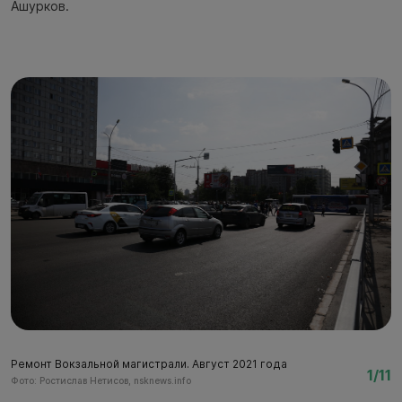
Ашурков.
Ремонт Вокзальной магистрали. Август 2021 года
Р
1/11
Фото: Ростислав Нетисов, nsknews.info
Фо