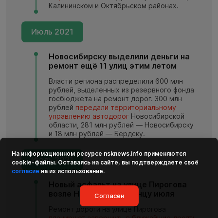
Калининском и Октябрьском районах.
Июль 2021
Новосибирску выделили деньги на
ремонт ещё 11 улиц этим летом
Власти региона распределили 600 млн
рублей, выделенных из резервного фонда
госбюджета на ремонт дорог. 300 млн
рублей
передали территориальному
управлению автодорог
Новосибирской
области, 281 млн рублей — Новосибирску
и 18 млн рублей — Бердску.
На информационном ресурсе
nsknews.info
применяются
Июль 2021
cookie-файлы. Оставаясь на сайте, вы подтверждаете своё
согласие
на их использование.
Новый асфальт на улице Пирогова
возле НГУ уложат к концу июля
Согласен
Ремонт дороги на улице Пирогова
планируют завершить в ближайшие десять